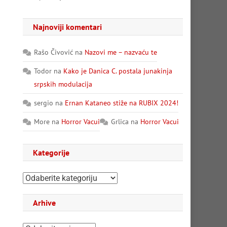
Najnoviji komentari
Rašo Čivović
na
Nazovi me – nazvaću te
Todor
na
Kako je Danica C. postala junakinja
srpskih modulacija
sergio
na
Ernan Kataneo stiže na RUBIX 2024!
More
na
Horror Vacui
Grlica
na
Horror Vacui
Kategorije
Kategorije
Arhive