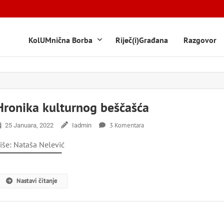
KolUMnična Borba
Riječ(i)Građana
Razgovor
Hronika kulturnog beščašća
Za
3 Komentara
25 Januara, 2022
Iadmin
Hronika
iše: Nataša Nelević
Kulturnog
Beščašća
▔▔▔▔▔▔▔▔▔▔▔
Nastavi čitanje