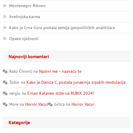
Montenegro Rikverc
Avetinjska karma
Kako je Crna Gora postala zemlja geopolitičkih analitičara
Opake nježnosti
Najnoviji komentari
Rašo Čivović
na
Nazovi me – nazvaću te
Todor
na
Kako je Danica C. postala junakinja srpskih modulacija
sergio
na
Ernan Kataneo stiže na RUBIX 2024!
More
na
Horror Vacui
Grlica
na
Horror Vacui
Kategorije