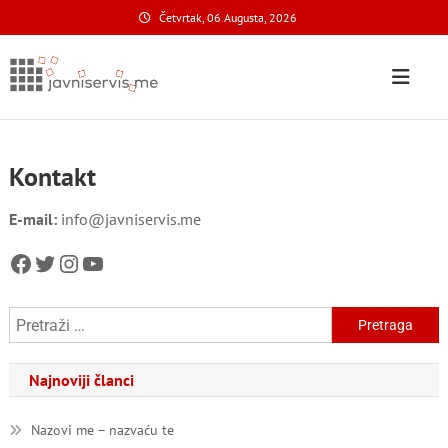
Skip
Četvrtak, 06 Augusta, 2026
to
content
Javni Servis
na nacionalnom domenu
Kontakt
E-mail:
info@javniservis.me
Facebook
Twitter
Instagram
YouTube
Pretraga:
Najnoviji članci
Nazovi me – nazvaću te