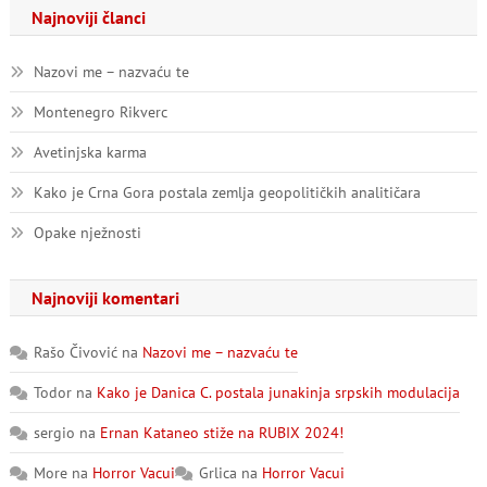
Najnoviji članci
Nazovi me – nazvaću te
Montenegro Rikverc
Avetinjska karma
Kako je Crna Gora postala zemlja geopolitičkih analitičara
Opake nježnosti
Najnoviji komentari
Rašo Čivović
na
Nazovi me – nazvaću te
Todor
na
Kako je Danica C. postala junakinja srpskih modulacija
sergio
na
Ernan Kataneo stiže na RUBIX 2024!
More
na
Horror Vacui
Grlica
na
Horror Vacui