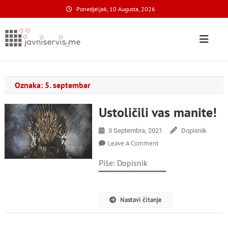
Skip
Ponedjeljak, 10 Augusta, 2026
to
content
Javni Servis
na nacionalnom domenu
Oznaka:
5. septembar
Ustoličili vas manite!
3 Septembra, 2021
Dopisnik
On
Leave A Comment
Ustoličili
Piše: Dopisnik
Vas
Manite!
▔▔▔▔▔▔▔▔▔▔▔
Nastavi čitanje