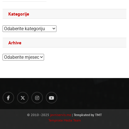
Kategorije
Kategorije
Arhive
Arhive
© 2010 - 2025
javniservis.me
|
Tempirated by TMT
Tempirate Media Team