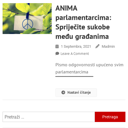
ANIMA
parlamentarcima:
Spriječite sukobe
među građanima
1 Septembra, 2021
Madmin
On
Leave A Comment
ANIMA
Pismo odgovornosti upućeno svim
Parlamentarcima:
Spriječite
parlamentarcima
Sukobe
▔▔▔▔▔▔▔▔▔▔▔
Među
Građanima
Nastavi čitanje
Pretraga: