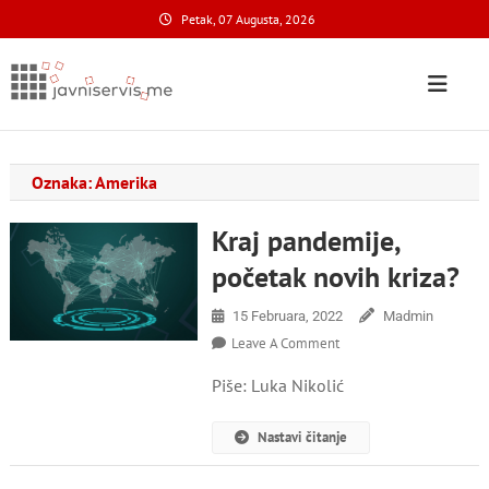
Skip
Petak, 07 Augusta, 2026
to
content
Javni Servis
na nacionalnom domenu
Oznaka:
Amerika
Kraj pandemije,
početak novih kriza?
15 Februara, 2022
Madmin
On
Leave A Comment
Kraj
Piše: Luka Nikolić
Pandemije,
Početak
Novih
Nastavi čitanje
Kriza?