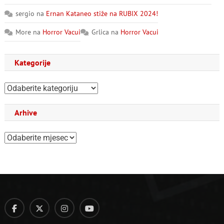
sergio
na
Ernan Kataneo stiže na RUBIX 2024!
More
na
Horror Vacui
Grlica
na
Horror Vacui
Kategorije
Kategorije
Arhive
Arhive