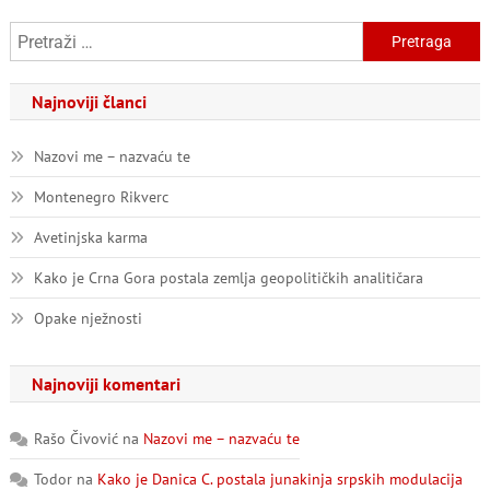
Pretraga:
Najnoviji članci
Nazovi me – nazvaću te
Montenegro Rikverc
Avetinjska karma
Kako je Crna Gora postala zemlja geopolitičkih analitičara
Opake nježnosti
Najnoviji komentari
Rašo Čivović
na
Nazovi me – nazvaću te
Todor
na
Kako je Danica C. postala junakinja srpskih modulacija