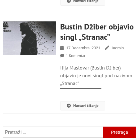
Nastavi čitanje
Bustin Džiber objavio
singl „Stranac”
17 Decembra, 2021
Iadmin
Na
1 Komentar
Bustin
Ilija Maslovar (Bustin Džiber)
Džiber
Objavio
objavio je novi singl pod nazivom
Singl
„Stranac”
„Stranac”
▔▔▔▔▔▔▔▔▔▔▔
Nastavi čitanje
Pretraga: