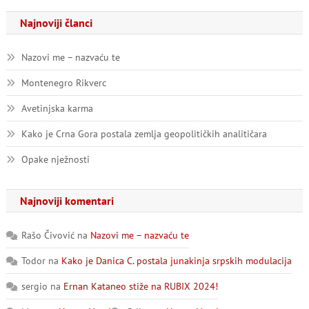
Najnoviji članci
Nazovi me – nazvaću te
Montenegro Rikverc
Avetinjska karma
Kako je Crna Gora postala zemlja geopolitičkih analitičara
Opake nježnosti
Najnoviji komentari
Rašo Čivović
na
Nazovi me – nazvaću te
Todor
na
Kako je Danica C. postala junakinja srpskih modulacija
sergio
na
Ernan Kataneo stiže na RUBIX 2024!