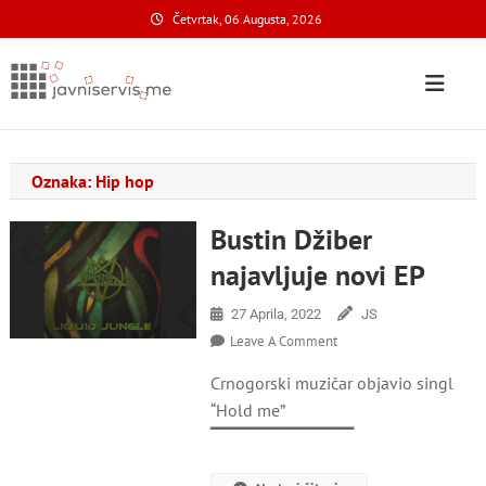
Skip
Četvrtak, 06 Augusta, 2026
to
content
Javni Servis
na nacionalnom domenu
Oznaka:
Hip hop
Bustin Džiber
najavljuje novi EP
27 Aprila, 2022
JS
On
Leave A Comment
Bustin
Crnogorski muzičar objavio singl
Džiber
Najavljuje
“Hold me”
Novi
▔▔▔▔▔▔▔▔▔▔▔
EP