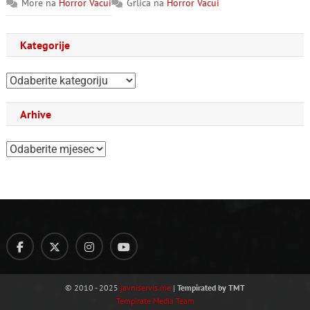
More
na
Horror Vacui
Grlica
na
Horror Vacui
Kategorije
Kategorije
Arhive
Arhive
© 2010 - 2025
javniservis.me
|
Tempirated by TMT
Tempirate Media Team