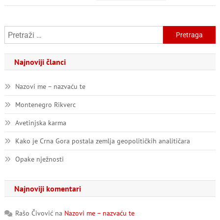
Hvale
Vrijedan
Novum
Pretraga:
Najnoviji članci
Nazovi me – nazvaću te
Montenegro Rikverc
Avetinjska karma
Kako je Crna Gora postala zemlja geopolitičkih analitičara
Opake nježnosti
Najnoviji komentari
Rašo Čivović
na
Nazovi me – nazvaću te