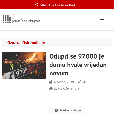
Skip
Četvrtak, 06 Augusta, 2026
to
content
Javni Servis
na nacionalnom domenu
Oznaka:
Oslobođenje
Odupri se 97000 je
donio hvale vrijedan
novum
5 Marta, 2019
JS
On
Leave A Comment
Odupri
Se
97000
Je
Nastavi čitanje
Donio