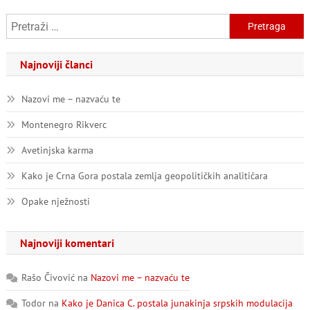
Pretraga:
Najnoviji članci
Nazovi me – nazvaću te
Montenegro Rikverc
Avetinjska karma
Kako je Crna Gora postala zemlja geopolitičkih analitičara
Opake nježnosti
Najnoviji komentari
Rašo Čivović
na
Nazovi me – nazvaću te
Todor
na
Kako je Danica C. postala junakinja srpskih modulacija