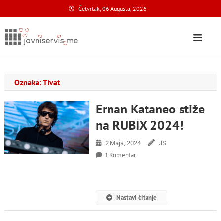
Skip
Četvrtak, 06 Augusta, 2026
to
content
Javni Servis
na nacionalnom domenu
Oznaka:
Tivat
Ernan Kataneo stiže
na RUBIX 2024!
2 Maja, 2024
JS
Na
1 Komentar
Ernan
Kataneo
Stiže
Na
Nastavi čitanje
RUBIX
2024!