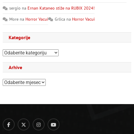
sergio
na
Ernan Kataneo stiže na RUBIX 2024!
More
na
Horror Vacui
Grlica
na
Horror Vacui
Kategorije
Kategorije
Arhive
Arhive