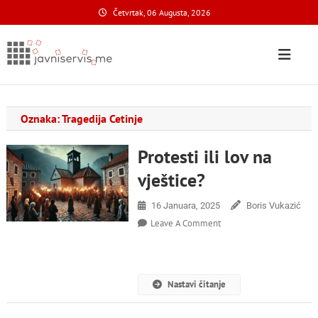
Skip
Četvrtak, 06 Augusta, 2026
to
content
Javni Servis
na nacionalnom domenu
Oznaka:
Tragedija Cetinje
Protesti ili lov na
vještice?
16 Januara, 2025
Boris Vukazić
On
Leave A Comment
Protesti
Ili
Lov
Na
Nastavi čitanje
Vještice?