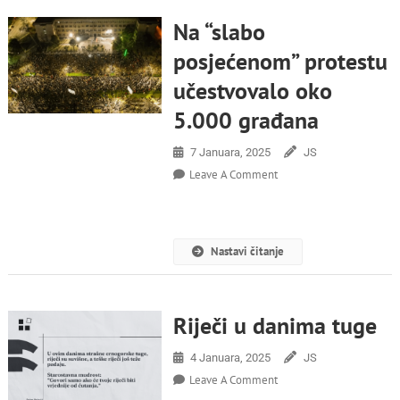
Na “slabo
posjećenom” protestu
učestvovalo oko
5.000 građana
7 Januara, 2025
JS
On
Leave A Comment
Na
“slabo
Posjećenom”
Protestu
Nastavi čitanje
Učestvovalo
Oko
5.000
Građana
Riječi u danima tuge
4 Januara, 2025
JS
On
Leave A Comment
Riječi