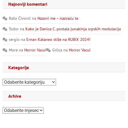
Najnoviji komentari
Rašo Čivović
na
Nazovi me – nazvaću te
Todor
na
Kako je Danica C. postala junakinja srpskih modulacija
sergio
na
Ernan Kataneo stiže na RUBIX 2024!
More
na
Horror Vacui
Grlica
na
Horror Vacui
Kategorije
Kategorije
Arhive
Arhive