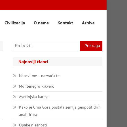
Civilizacija
O nama
Kontakt
Arhiva
Pretraga:
Najnoviji članci
Nazovi me – nazvaću te
Montenegro Rikverc
Avetinjska karma
Kako je Crna Gora postala zemlja geopolitičkih
analitičara
Opake nježnosti