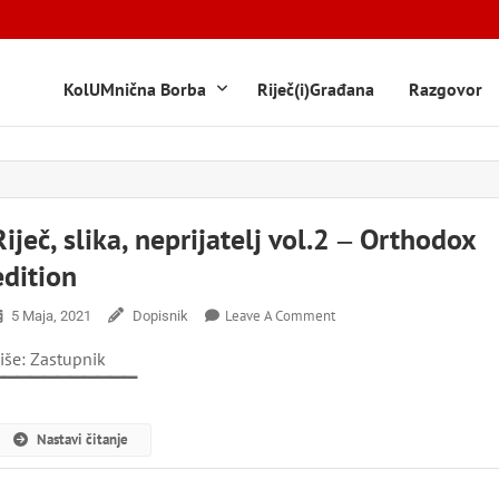
KolUMnična Borba
Riječ(i)Građana
Razgovor
Riječ, slika, neprijatelj vol.2 ‒ Orthodox
edition
On
Leave A Comment
5 Maja, 2021
Dopisnik
Riječ,
iše: Zastupnik
Slika,
Neprijatelj
▔▔▔▔▔▔▔▔▔▔▔
Vol.2
‒
Nastavi čitanje
Orthodox
Edition