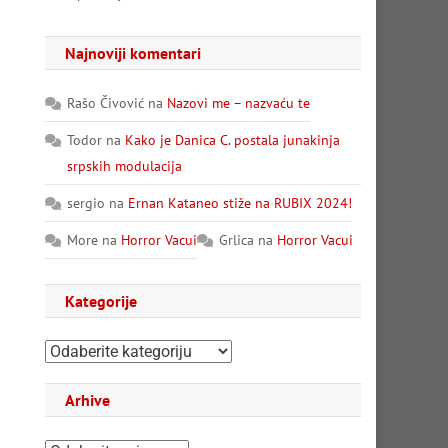
Najnoviji komentari
Rašo Čivović
na
Nazovi me – nazvaću te
Todor
na
Kako je Danica C. postala junakinja
srpskih modulacija
sergio
na
Ernan Kataneo stiže na RUBIX 2024!
More
na
Horror Vacui
Grlica
na
Horror Vacui
Kategorije
Kategorije
Arhive