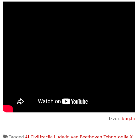
Izvor:
bug.hr
Tagged
AI
Civilizacija
Ludwig van Beethoven
Tehnologija
X