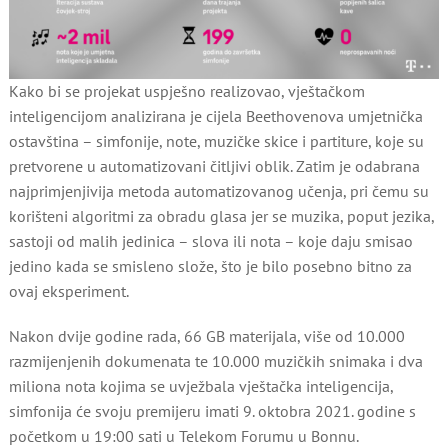
Kako bi se projekat uspješno realizovao, vještačkom
inteligencijom analizirana je cijela Beethovenova umjetnička
ostavština – simfonije, note, muzičke skice i partiture, koje su
pretvorene u automatizovani čitljivi oblik. Zatim je odabrana
najprimjenjivija metoda automatizovanog učenja, pri čemu su
korišteni algoritmi za obradu glasa jer se muzika, poput jezika,
sastoji od malih jedinica – slova ili nota – koje daju smisao
jedino kada se smisleno slože, što je bilo posebno bitno za
ovaj eksperiment.
Nakon dvije godine rada, 66 GB materijala, više od 10.000
razmijenjenih dokumenata te 10.000 muzičkih snimaka i dva
miliona nota kojima se uvježbala vještačka inteligencija,
simfonija će svoju premijeru imati 9. oktobra 2021. godine s
početkom u 19:00 sati u Telekom Forumu u Bonnu.