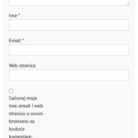
Ime
*
Email
*
Web stranica
Sačuvaj moje
ime, email i web
stranicu u ovom
browseru za
buduće
komentare.