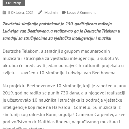
Civilizacija
On
Leave A Comment
5 Oktobra, 2021
Madmin
Uz
Završetak simfonije podstaknut je 250. godišnjicom rođenja
Pomoć
Vještačke
Ludwiga van Beethovena, a realizovao ga je Deutsche Telekom u
Inteligencije
saradnji sa stručnjacima za vještačku inteligenciju i muziku
Dovršena
Beethovenova
Deutsche Telekom, u saradnji s grupom međunarodnih
10.
muzičara i stručnjaka za vještačku inteligenciju, u subotu 9.
Simfonija
oktobra će predstaviti jedan od najvećih kulturnih projekata u
svijetu – završenu 10. simfoniju Ludwiga van Beethovena.
Na projektu Beethovenove 10. simfonije, koji je započeo u junu
2019. godine radilo se punih 730 dana, a u njegovoj realizaciji
je učestvovalo 10 naučnika i stručnjaka iz područja vještačke
inteligencije koji rade na Harvardu i Cornellu, 56 muzičara iz
simfonijskog orkestra Bonn, orguljaš Cameron Carpenter, a sve
pod vođstvom dr. Matthias Rödera, nagrađivanog muzičara i
tehnološkog stratega.