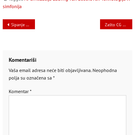
simfonija
Navigacija
Sipanje mržnje Nevenke Bošković-Ćirović
Zašto CG društvo toliko mrzi žene?!
članaka
Komentariši
Vaša email adresa neće biti objavljivana.
Neophodna
polja su označena sa
*
Komentar
*