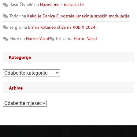
Rašo Čivović
na
Nazovi me – nazvaću te
Todor
na
Kako je Danica C. postala junakinja srpskih modulacija
sergio
na
Ernan Kataneo stiže na RUBIX 2024!
More
na
Horror Vacui
Grlica
na
Horror Vacui
Kategorije
Kategorije
Arhive
Arhive