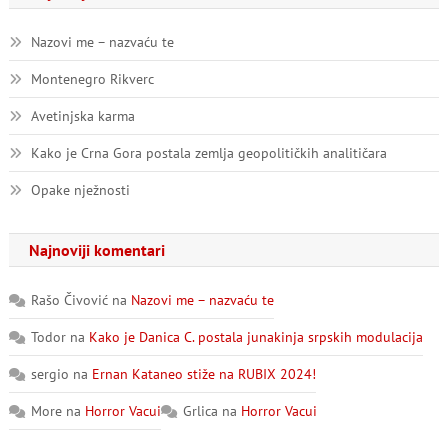
Nazovi me – nazvaću te
Montenegro Rikverc
Avetinjska karma
Kako je Crna Gora postala zemlja geopolitičkih analitičara
Opake nježnosti
Najnoviji komentari
Rašo Čivović
na
Nazovi me – nazvaću te
Todor
na
Kako je Danica C. postala junakinja srpskih modulacija
sergio
na
Ernan Kataneo stiže na RUBIX 2024!
More
na
Horror Vacui
Grlica
na
Horror Vacui