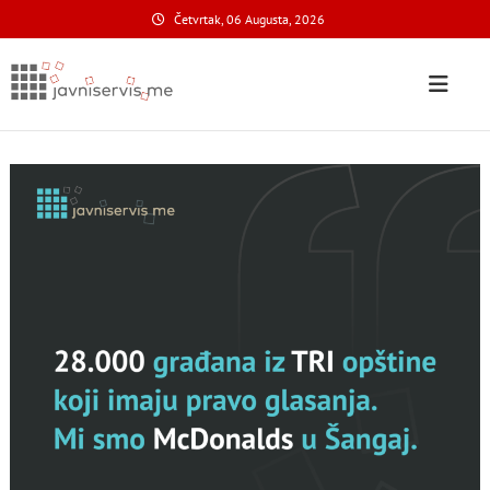
Skip
Četvrtak, 06 Augusta, 2026
to
content
Javni Servis
na nacionalnom domenu