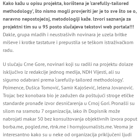
Kako kažu u opisu projekta, korištena je ‘carefully-tailored
methodology’, što nismo mogli provjeriti jer je to sve što se o,
naravno nepostojećoj, metodologiji kaže. Izvori saznanja za
projektni tim su u 95 posto slučajeva tekstovi web portala!!!
Dakle, grupa mladih i neustrašivih novinara je uzela britke
miševe i krotke tastature i prepustila se teškom istraživačkom
radu.
U slučaju Crne Gore, novinari koji su radili na projektu dolaze
isključivo iz redakcije jednog medija, NDH Vijesti, ali su
sigurno odabrani prema ‘carefully-tailored methodology’.
Poimence, Dušica Tomović, Samir Kajošević, Jelena Jovanović.
Trojac bez konobara bio je zadužen da poštujući stroge etičke
standarde pronađe izvor desničarenja u Crnoj Gori. Pronašli su
silom na sramotu 7 organizacija, iako ih Dopisnik može
nabrojati makar 50 bez konsultovanja objektivnih izvora poput
borba.me, pogled.me, rtnk.me i hornyjournalists.me. Veoma je
interesantno kako su u neke od organizacija priključeni ljudi