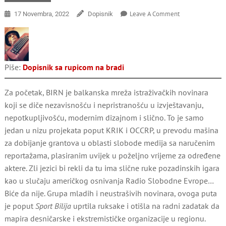
On
Leave A Comment
17 Novembra, 2022
Dopisnik
SaBIRNo
–
Radne
Analize
Piše:
Dopisnik sa rupicom na bradi
Za početak, BIRN je balkanska mreža istraživačkih novinara
koji se diče nezavisnošću i nepristranošću u izvještavanju,
nepotkupljivošću, modernim dizajnom i slično. To je samo
jedan u nizu projekata poput KRIK i OCCRP, u prevodu mašina
za dobijanje grantova u oblasti slobode medija sa naručenim
reportažama, plasiranim uvijek u poželjno vrijeme za određene
aktere. Zli jezici bi rekli da tu ima slične ruke pozadinskih igara
kao u slučaju američkog osnivanja Radio Slobodne Evrope…
Biće da nije. Grupa mladih i neustrašivih novinara, ovoga puta
je poput
Sport Bilija
uprtila ruksake i otišla na radni zadatak da
mapira desničarske i ekstremističke organizacije u regionu.