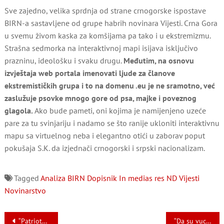
Sve zajedno, velika sprdnja od strane crnogorske ispostave
BIRN-a sastavljene od grupe habrih novinara Vijesti. Crna Gora
u svemu živom kaska za komšijama pa tako i u ekstremizmu.
Strašna sedmorka na interaktivnoj mapi isijava isključivo
prazninu, ideološku i svaku drugu.
Međutim, na osnovu
izvještaja web portala imenovati ljude za članove
ekstremističkih grupa i to na domenu .eu je ne sramotno, već
zaslužuje psovke mnogo gore od psa, majke i poveznog
glagola.
Ako bude pameti, oni kojima je namijenjeno uzeće
pare za tu svinjariju i nadamo se što ranije ukloniti interaktivnu
mapu sa virtuelnog neba i elegantno otići u zaborav poput
pokušaja S.K. da izjednači crnogorski i srpski nacionalizam.
Tagged
Analiza
BIRN
Dopisnik
In medias res
ND Vijesti
Novinarstvo
Navigacija
“Patriotski” soundtrack
“Da su vuci zasitili bi se, da su ljudi postiđeli bi se!”