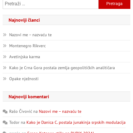
Pretraga:
Najnoviji članci
Nazovi me – nazvaću te
Montenegro Rikverc
Avetinjska karma
Kako je Crna Gora postala zemlja geopolitičkih analitičara
Opake nježnosti
Najnoviji komentari
Rašo Čivović
na
Nazovi me – nazvaću te
Todor
na
Kako je Danica C. postala junakinja srpskih modulacija