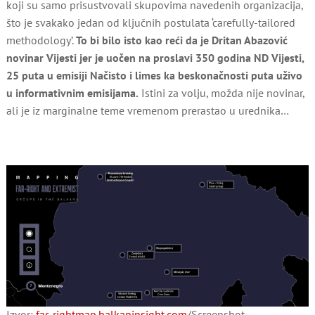
koji su samo prisustvovali skupovima navedenih organizacija,
što je svakako jedan od ključnih postulata ‘carefully-tailored
methodology’.
To bi bilo isto kao reći da je Dritan Abazović
novinar Vijesti jer je uočen na proslavi 350 godina ND Vijesti,
25 puta u emisiji Načisto i limes ka beskonačnosti puta uživo
u informativnim emisijama.
Istini za volju, možda nije novinar,
ali je iz marginalne teme vremenom prerastao u urednika…
Izvor:
far-rightmap.balkaninsight.com
/Screenshot