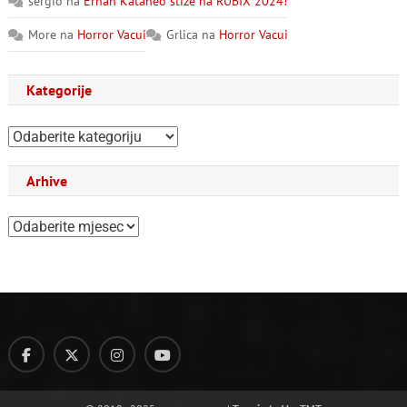
sergio
na
Ernan Kataneo stiže na RUBIX 2024!
More
na
Horror Vacui
Grlica
na
Horror Vacui
Kategorije
Kategorije
Arhive
Arhive