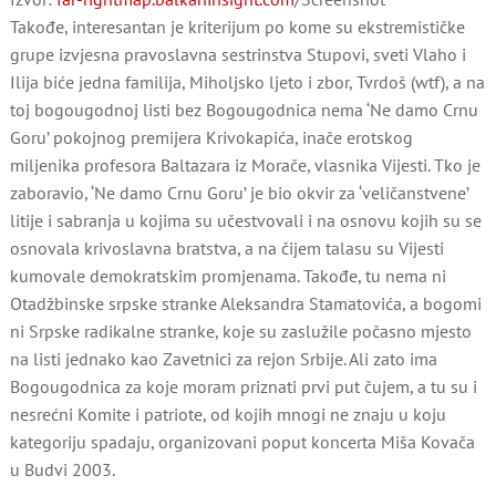
Takođe, interesantan je kriterijum po kome su ekstremističke
grupe izvjesna pravoslavna sestrinstva Stupovi, sveti Vlaho i
Ilija biće jedna familija, Miholjsko ljeto i zbor, Tvrdoš (wtf), a na
toj bogougodnoj listi bez Bogougodnica nema ‘Ne damo Crnu
Goru’ pokojnog premijera Krivokapića, inače erotskog
miljenika profesora Baltazara iz Morače, vlasnika Vijesti. Tko je
zaboravio, ‘Ne damo Crnu Goru’ je bio okvir za ‘veličanstvene’
litije i sabranja u kojima su učestvovali i na osnovu kojih su se
osnovala krivoslavna bratstva, a na čijem talasu su Vijesti
kumovale demokratskim promjenama. Takođe, tu nema ni
Otadžbinske srpske stranke Aleksandra Stamatovića, a bogomi
ni Srpske radikalne stranke, koje su zaslužile počasno mjesto
na listi jednako kao Zavetnici za rejon Srbije. Ali zato ima
Bogougodnica za koje moram priznati prvi put čujem, a tu su i
nesrećni Komite i patriote, od kojih mnogi ne znaju u koju
kategoriju spadaju, organizovani poput koncerta Miša Kovača
u Budvi 2003.