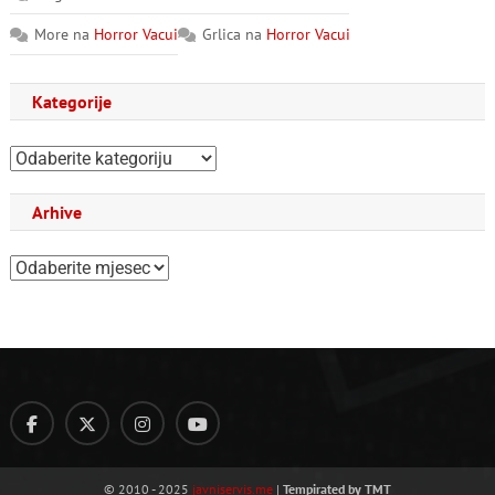
More
na
Horror Vacui
Grlica
na
Horror Vacui
Kategorije
Kategorije
Arhive
Arhive
© 2010 - 2025
javniservis.me
|
Tempirated by TMT