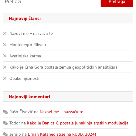
Najnoviji članci
Nazovi me – nazvaću te
Montenegro Rikverc
Avetinjska karma
Kako je Crna Gora postala zemlja geopolitičkih analitičara
Opake nježnosti
Najnoviji komentari
Rašo Čivović
na
Nazovi me – nazvaću te
Todor
na
Kako je Danica C. postala junakinja srpskih modulacija
sergio
na
Ernan Kataneo stiže na RUBIX 2024!