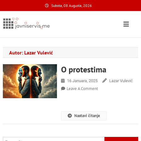
Skip
Subota, 08 Augusta, 2026
to
content
Javni Servis
na nacionalnom domenu
Autor:
Lazar Vulević
O protestima
16 Januara, 2025
Lazar Vulević
On
Leave A Comment
O
Protestima
Nastavi čitanje
Pretraga: