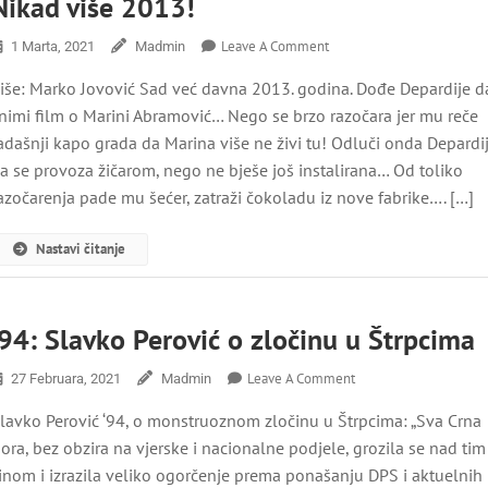
Nikad više 2013!
On
Leave A Comment
1 Marta, 2021
Madmin
Nikad
iše: Marko Jovović Sad već davna 2013. godina. Dođe Depardije d
Više
2013!
nimi film o Marini Abramović… Nego se brzo razočara jer mu reče
adašnji kapo grada da Marina više ne živi tu! Odluči onda Depardi
a se provoza žičarom, nego ne bješe još instalirana… Od toliko
azočarenja pade mu šećer, zatraži čokoladu iz nove fabrike…. […]
Nastavi čitanje
‘94: Slavko Perović o zločinu u Štrpcima
On
Leave A Comment
27 Februara, 2021
Madmin
‘94:
lavko Perović ‘94, o monstruoznom zločinu u Štrpcima: „Sva Crna
Slavko
Perović
ora, bez obzira na vjerske i nacionalne podjele, grozila se nad tim
O
inom i izrazila veliko ogorčenje prema ponašanju DPS i aktuelnih
Zločinu