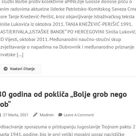
 službi Borbe protiv kolektivne aMNEzije Goosle donose priču o
Rastjerivanja
Ustaških
anim radovima aktuelne liderke Patriotsko-Komitskog Saveza Crn
Bandi
ore Tanje Knežević-Perišić, kroz objavljivanje istraživačkog teksta
Po
iniše Lukovića iz oktobra 2011. TANJA KNEŽEVIĆ-PERIŠIĆ 1991.
Hercegovini
ASTJERIVALA „USTAŠKE BANDE“ PO HERCEGOVINI Siniša Luković
Do
Uzdanice
D Vijesti, oktobar 2011. Međunarodni naučno-stručni skup
Patriotsko-
Izvještavanje o napadima na Dubrovnik i međunarodno priznanje
Komitskog
rvatske […]
Saveza
Nastavi čitanje
8️0️ godina od pokliča „Bolje grob nego
rob“
On
Leave A Comment
27 Marta, 2021
Madmin
8️0️
dbacivanje sporazuma o pristupanju Jugoslavije Trojnom paktu 2
Godina
Od
arta 1941. godine, bio je prvi veliki moralni poraz nacističke