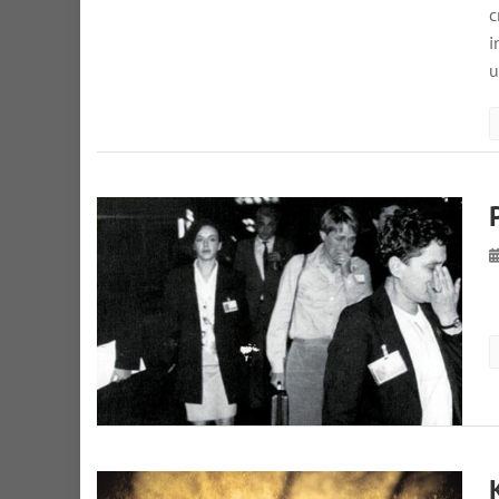
c
i
u