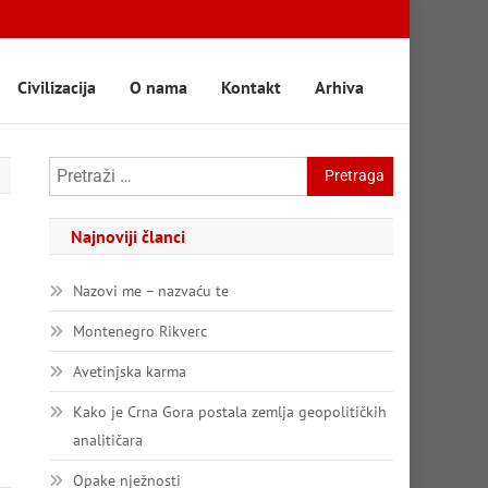
Civilizacija
O nama
Kontakt
Arhiva
Pretraga:
Najnoviji članci
a
Nazovi me – nazvaću te
Montenegro Rikverc
Avetinjska karma
Kako je Crna Gora postala zemlja geopolitičkih
analitičara
Opake nježnosti