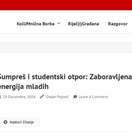
KolUMnična Borba
Riječ(i)Građana
Razgovor
Sumpreš i studentski otpor: Zaboravljen
energija mladih
On
Leave A Comment
23 Decembra, 2024
Dejan Pejović
Sumpreš
I
Studentski
Otpor:
Nastavi čitanje
Zaboravljena
Energija