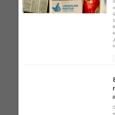
U
r
G
S
R
N
„
H
O
m