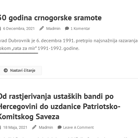
Mladih
30 godina crnogorske sramote
Na
1 Komentar
6 Decembra, 2021
Madmin
30
rad Dubrovnik je 6. decembra 1991. pretrpio najsnažnija razaranja
Godina
Crnogorske
okom „rata za mir” 1991-1992. godine.
Sramote
▔▔▔▔▔▔▔▔▔▔▔
Nastavi čitanje
Od rastjerivanja ustaških bandi po
Hercegovini do uzdanice Patriotsko-
Komitskog Saveza
On
Leave A Comment
18 Maja, 2021
Madmin
Od