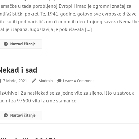
Pokliča
emačke u tada porobljenoj Evropi i imao je ogromni značaj za
„Bolje
ntifašistički pokret. Te, 1941. godine, gotovo sve evropske države
Grob
ile su ili pod nacističkom čizmom ili deo Trojnog saveza Nemačke
Nego
Rob“
talije i Japana. Jugoslavija je pokušavala […]
Nastavi čitanje
Nekad i sad
On
Leave A Comment
7 Marta, 2021
Madmin
Nekad
IzArhive | Za nasNekad se za jedne vile za sijeno, išlo u zatvor, a
I
Sad
ad ni za 97500 vila iz crne slamarice.
Nastavi čitanje