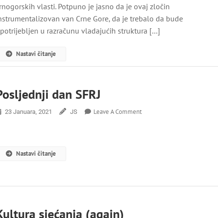
rnogorskih vlasti. Potpuno je jasno da je ovaj zločin
U
nstrumentalizovan van Crne Gore, da je trebalo da bude
Štrpcima
potrijebljen u razračunu vladajućih struktura […]
Nastavi čitanje
Posljednji dan SFRJ
On
Leave A Comment
23 Januara, 2021
JS
Posljednji
Dan
SFRJ
Nastavi čitanje
Kultura sjećanja (again)