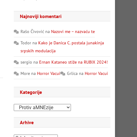
Najnoviji komentari
Rašo Čivović
na
Nazovi me – nazvaću te
Todor
na
Kako je Danica C. postala junakinja
srpskih modulacija
sergio
na
Ernan Kataneo stiže na RUBIX 2024!
More
na
Horror Vacui
Grlica
na
Horror Vacui
Kategorije
Kategorije
Arhive