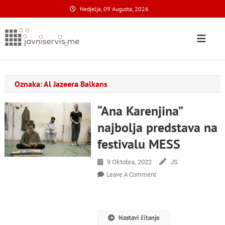
Skip
Nedjelja, 09 Augusta, 2026
to
content
Javni Servis
na nacionalnom domenu
Oznaka:
Al Jazeera Balkans
“Ana Karenjina”
najbolja predstava na
festivalu MESS
9 Oktobra, 2022
JS
On
Leave A Comment
“Ana
Karenjina”
Najbolja
Predstava
Nastavi čitanje
Na