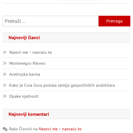
Festivalu
MESS
Pretraga:
Najnoviji članci
Nazovi me – nazvaću te
Montenegro Rikverc
Avetinjska karma
Kako je Crna Gora postala zemlja geopolitičkih analitičara
Opake nježnosti
Najnoviji komentari
Rašo Čivović
na
Nazovi me – nazvaću te