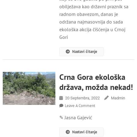
Sada
obilježava kao državni praznik sa
Ekološka
radnom obavezom, danas je
Akcija
održana najmasovnija do sada
Čišćenja
U
ekološka akcija čišćenja u Crnoj
Crnoj
Gori
Gori
Nastavi čitanje
Crna Gora ekološka
država, možda nekad!
20 Septembra, 2022
Madmin
On
Leave A Comment
Crna
‎✎ Jasna Gajević
Gora
Ekološka
Država,
Nastavi čitanje
Možda