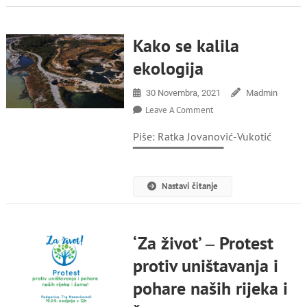
Nekad!
Kako se kalila
ekologija
30 Novembra, 2021
Madmin
On
Leave A Comment
Kako
Piše: Ratka Jovanović-Vukotić
Se
Kalila
▔▔▔▔▔▔▔▔▔▔▔
Ekologija
Nastavi čitanje
‘Za život’ ‒ Protest
protiv uništavanja i
pohare naših rijeka i