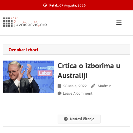
Skip
Petak, 07 Augusta, 2026
to
content
Javni Servis
na nacionalnom domenu
Oznaka:
Izbori
Crtica o izborima u
Australiji
23 Maja, 2022
Madmin
On
Leave A Comment
Crtica
O
Izborima
U
Nastavi čitanje
Australiji