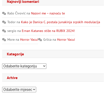
Najnoviji komentari
Rašo Čivović
na
Nazovi me – nazvaću te
Todor
na
Kako je Danica C. postala junakinja srpskih modulacija
sergio
na
Ernan Kataneo stiže na RUBIX 2024!
More
na
Horror Vacui
Grlica
na
Horror Vacui
Kategorije
Kategorije
Arhive
Arhive