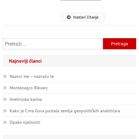
Konačno
▔▔▔▔▔▔▔▔▔▔▔
Pošteno?!
Nastavi čitanje
Pretraga:
Najnoviji članci
Nazovi me – nazvaću te
Montenegro Rikverc
Avetinjska karma
Kako je Crna Gora postala zemlja geopolitičkih analitičara
Opake nježnosti