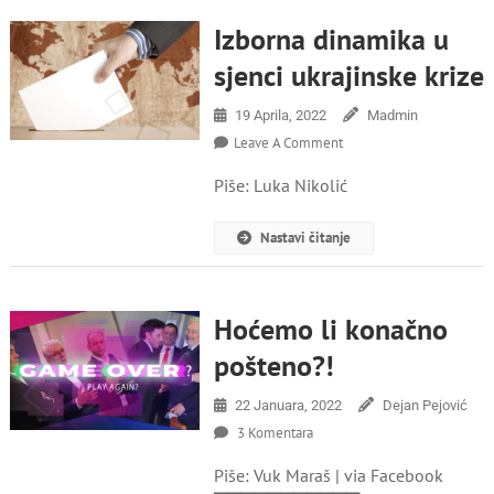
Izborna dinamika u
sjenci ukrajinske krize
19 Aprila, 2022
Madmin
On
Leave A Comment
Izborna
Piše: Luka Nikolić
Dinamika
U
Sjenci
Nastavi čitanje
Ukrajinske
Krize
Hoćemo li konačno
pošteno?!
22 Januara, 2022
Dejan Pejović
Za
3 Komentara
Hoćemo
Piše: Vuk Maraš | via Facebook
Li