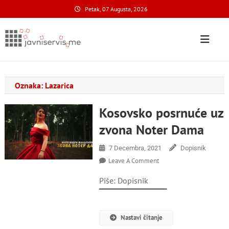
Skip
Petak, 07 Augusta, 2026
to
content
Javni Servis
na nacionalnom domenu
Oznaka:
Lazarica
Kosovsko posrnuće uz
zvona Noter Dama
7 Decembra, 2021
Dopisnik
On
Leave A Comment
Kosovsko
Piše: Dopisnik
Posrnuće
Uz
▔▔▔▔▔▔▔▔▔▔▔
Zvona
Noter
Nastavi čitanje
Dama