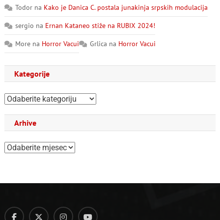
Todor
na
Kako je Danica C. postala junakinja srpskih modulacija
sergio
na
Ernan Kataneo stiže na RUBIX 2024!
More
na
Horror Vacui
Grlica
na
Horror Vacui
Kategorije
Kategorije
Arhive
Arhive