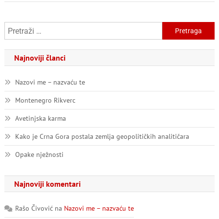
Pretraga:
Najnoviji članci
Nazovi me – nazvaću te
Montenegro Rikverc
Avetinjska karma
Kako je Crna Gora postala zemlja geopolitičkih analitičara
Opake nježnosti
Najnoviji komentari
Rašo Čivović
na
Nazovi me – nazvaću te