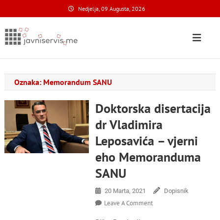
Skip
Nedjelja, 09 Augusta, 2026
to
content
Javni Servis
na nacionalnom domenu
Oznaka:
Memorandum SANU
Doktorska disertacija
dr Vladimira
Leposavića – vjerni
eho Memoranduma
SANU
20 Marta, 2021
Dopisnik
On
Leave A Comment
Doktorska