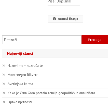
Piše: Dopisnik
Disertacija
Dr
▔▔▔▔▔▔▔▔▔▔▔
Vladimira
Leposavića
Nastavi čitanje
–
Vjerni
Eho
Memoranduma
Pretraga:
SANU
Najnoviji članci
Nazovi me – nazvaću te
Montenegro Rikverc
Avetinjska karma
Kako je Crna Gora postala zemlja geopolitičkih analitičara
Opake nježnosti