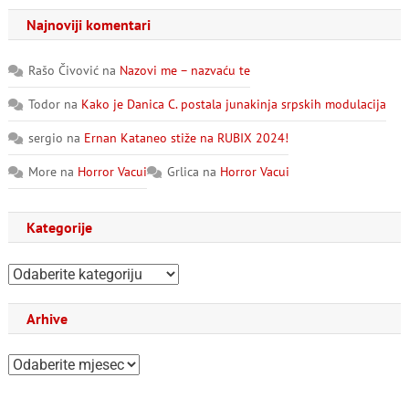
Najnoviji komentari
Rašo Čivović
na
Nazovi me – nazvaću te
Todor
na
Kako je Danica C. postala junakinja srpskih modulacija
sergio
na
Ernan Kataneo stiže na RUBIX 2024!
More
na
Horror Vacui
Grlica
na
Horror Vacui
Kategorije
Kategorije
Arhive
Arhive