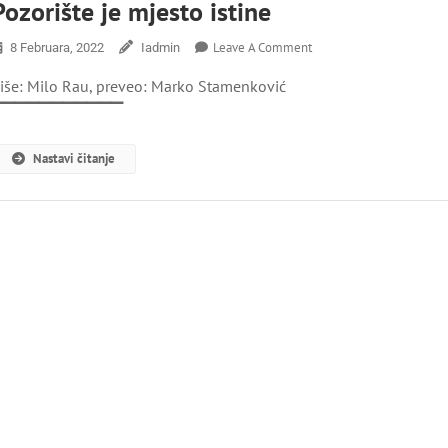
Pozorište je mjesto istine
On
Leave A Comment
8 Februara, 2022
Iadmin
Pozorište
iše: Milo Rau, preveo: Marko Stamenković
Je
Mjesto
▔▔▔▔▔▔▔▔▔▔▔
Istine
Nastavi čitanje