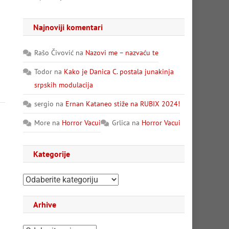
Najnoviji komentari
Rašo Čivović
na
Nazovi me – nazvaću te
Todor
na
Kako je Danica C. postala junakinja
srpskih modulacija
sergio
na
Ernan Kataneo stiže na RUBIX 2024!
More
na
Horror Vacui
Grlica
na
Horror Vacui
Kategorije
Kategorije
Arhive