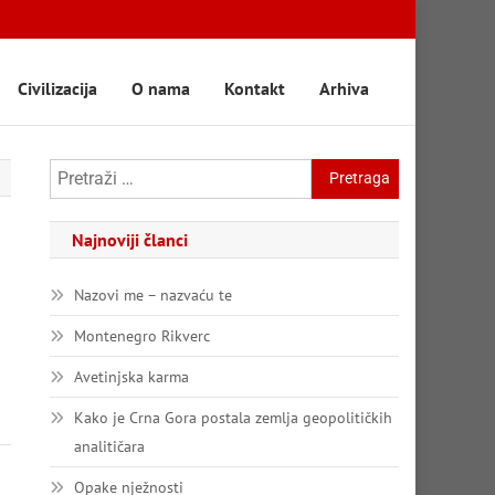
Civilizacija
O nama
Kontakt
Arhiva
Pretraga:
Najnoviji članci
Nazovi me – nazvaću te
Montenegro Rikverc
Avetinjska karma
Kako je Crna Gora postala zemlja geopolitičkih
analitičara
Opake nježnosti