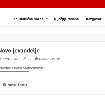
KolUMnična Borba
Riječ(i)Građana
Razgovor
Novo jevanđelje
On
Leave A Comment
7 Maja, 2022
JS
Novo
riredio: Marko Stamenković
Jevanđelje
▔▔▔▔▔▔▔▔▔▔▔
Nastavi čitanje