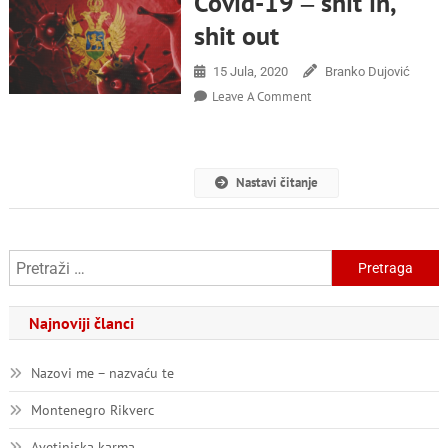
Covid-19 ‒ shit in,
shit out
15 Jula, 2020
Branko Dujović
On
Leave A Comment
Covid-
19
‒
Shit
Nastavi čitanje
In,
Shit
Out
Pretraga:
Najnoviji članci
Nazovi me – nazvaću te
Montenegro Rikverc
Avetinjska karma