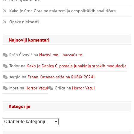
Kako je Crna Gora postala zemlja geopolitičkih analitičara
Opake nježnosti
Najnoviji komentari
Rašo Čivović
na
Nazovi me – nazvaću te
Todor
na
Kako je Danica C. postala junakinja srpskih modulacija
sergio
na
Ernan Kataneo stiže na RUBIX 2024!
More
na
Horror Vacui
Grlica
na
Horror Vacui
Kategorije
Kategorije