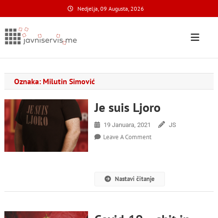
Skip
Nedjelja, 09 Augusta, 2026
to
content
Javni Servis
na nacionalnom domenu
Oznaka:
Milutin Simović
Je suis Ljoro
19 Januara, 2021
JS
On
Leave A Comment
Je
Suis
Ljoro
Nastavi čitanje