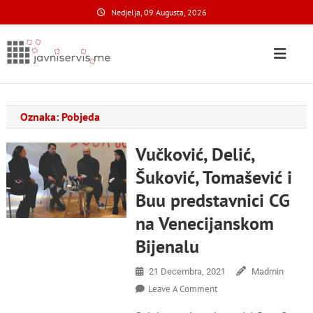
Skip
Nedjelja, 09 Augusta, 2026
to
content
Javni Servis
na nacionalnom domenu
Oznaka:
Pobjeda
Vučković, Delić,
Šuković, Tomašević i
Buu predstavnici CG
na Venecijanskom
Bijenalu
21 Decembra, 2021
Madmin
On
Leave A Comment
Vučković,