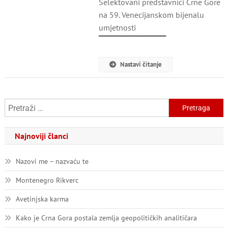
Selektovani predstavnici Crne Gore
Delić,
Šuković,
na 59. Venecijanskom bijenalu
Tomašević
umjetnosti
I
▔▔▔▔▔▔▔▔▔▔▔
Buu
Predstavnici
CG
Nastavi čitanje
Na
Venecijanskom
Bijenalu
Pretraga:
Najnoviji članci
Nazovi me – nazvaću te
Montenegro Rikverc
Avetinjska karma
Kako je Crna Gora postala zemlja geopolitičkih analitičara