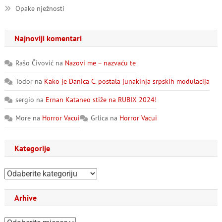
Opake nježnosti
Najnoviji komentari
Rašo Čivović
na
Nazovi me – nazvaću te
Todor
na
Kako je Danica C. postala junakinja srpskih modulacija
sergio
na
Ernan Kataneo stiže na RUBIX 2024!
More
na
Horror Vacui
Grlica
na
Horror Vacui
Kategorije
Kategorije
Arhive
Arhive