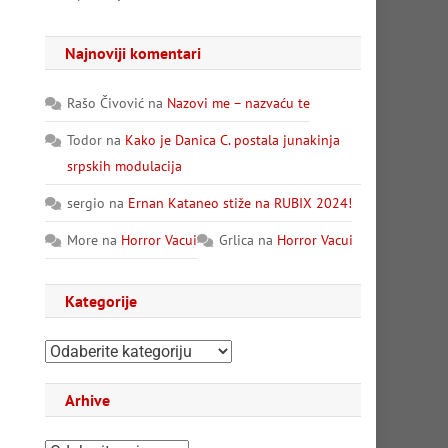
Najnoviji komentari
Rašo Čivović
na
Nazovi me – nazvaću te
Todor
na
Kako je Danica C. postala junakinja
srpskih modulacija
sergio
na
Ernan Kataneo stiže na RUBIX 2024!
More
na
Horror Vacui
Grlica
na
Horror Vacui
Kategorije
Kategorije
Arhive