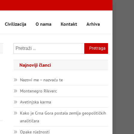
Civilizacija
O nama
Kontakt
Arhiva
Pretraga:
Najnoviji članci
Nazovi me – nazvaću te
Montenegro Rikverc
Avetinjska karma
Kako je Crna Gora postala zemlja geopolitičkih
analitičara
Opake nježnosti