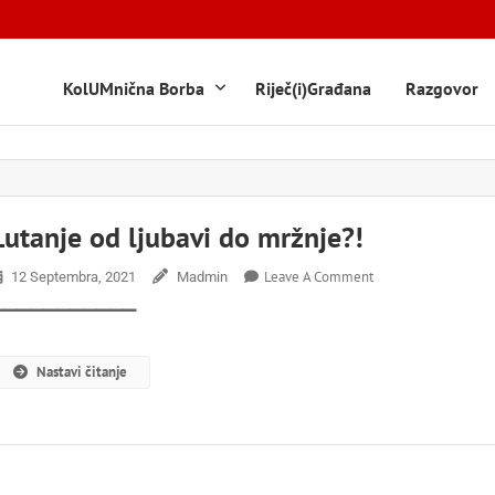
KolUMnična Borba
Riječ(i)Građana
Razgovor
Lutanje od ljubavi do mržnje?!
On
Leave A Comment
12 Septembra, 2021
Madmin
Lutanje
▔▔▔▔▔▔▔▔▔▔▔
Od
Ljubavi
Do
Nastavi čitanje
Mržnje?!