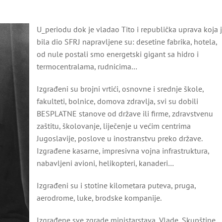
U_periodu dok je vladao Tito i republička uprava koja 
bila dio SFRJ napravljene su: desetine fabrika, hotela,
od nule postali smo energetski gigant sa hidro i
termocentralama, rudnicima…
Izgrađeni su brojni vrtići, osnovne i srednje škole,
fakulteti, bolnice, domova zdravlja, svi su dobili
BESPLATNE stanove od države ili firme, zdravstvenu
zaštitu, školovanje, liječenje u većim centrima
Jugoslavije, poslove u inostranstvu preko države.
Izgrađene kasarne, impresivna vojna infrastruktura,
nabavljeni avioni, helikopteri, kanaderi…
Izgrađeni su i stotine kilometara puteva, pruga,
aerodrome, luke, brodske kompanije.
Izgrađene sve zgrade ministarstava, Vlade, Skupštine,