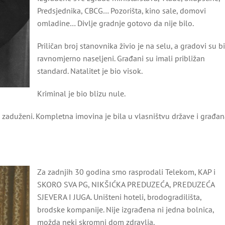
Predsjednika, CBCG… Pozorišta, kino sale, domovi
omladine… Divlje gradnje gotovo da nije bilo.
Priličan broj stanovnika živio je na selu, a gradovi su bi
ravnomjerno naseljeni. Građani su imali približan
standard. Natalitet je bio visok.
Kriminal je bio blizu nule.
i zaduženi. Kompletna imovina je bila u vlasništvu države i građa
Za zadnjih 30 godina smo rasprodali Telekom, KAP i
SKORO SVA PG, NIKŠIĆKA PREDUZEĆA, PREDUZEĆA
SJEVERA I JUGA. Uništeni hoteli, brodogradilišta,
brodske kompanije. Nije izgrađena ni jedna bolnica,
možda neki skromni dom zdravlja.