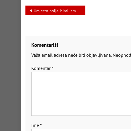
Navigacija
Umjesto bolje, birali smo gore
članaka
Komentariši
Vaša email adresa neće biti objavljivana.
Neophodn
Komentar
*
Ime
*