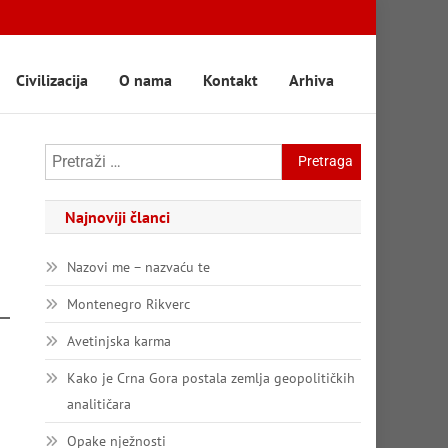
Civilizacija
O nama
Kontakt
Arhiva
Pretraga:
Najnoviji članci
Nazovi me – nazvaću te
Montenegro Rikverc
Avetinjska karma
Kako je Crna Gora postala zemlja geopolitičkih
analitičara
Opake nježnosti