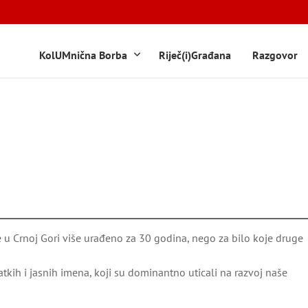
KolUMnična Borba
Riječ(i)Građana
Razgovor
e u Crnoj Gori više urađeno za 30 godina, nego za bilo koje druge
tkih i jasnih imena, koji su dominantno uticali na razvoj naše