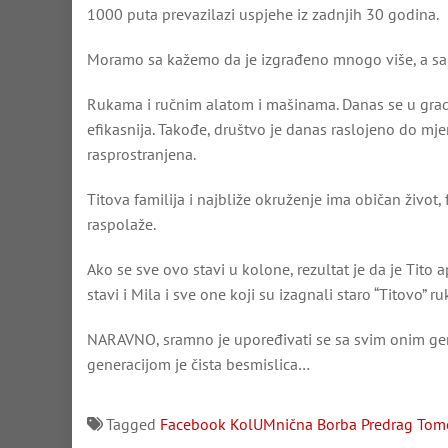
1000 puta prevazilazi uspjehe iz zadnjih 30 godina.
Moramo sa kažemo da je izgrađeno mnogo više, a s
Rukama i ručnim alatom i mašinama. Danas se u gradn
efikasnija. Takođe, društvo je danas raslojeno do mje
rasprostranjena.
Titova familija i najbliže okruženje ima običan život
raspolaže.
Ako se sve ovo stavi u kolone, rezultat je da je Tit
stavi i Mila i sve one koji su izagnali staro “Titovo”
NARAVNO, sramno je upoređivati se sa svim onim gen
generacijom je čista besmislica…
Tagged
Facebook
KolUMnična Borba
Predrag Tom