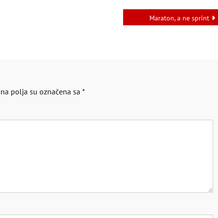
Maraton, a ne sprint
a polja su označena sa
*