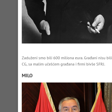
Zaduženi smo bili 600 miliona eura. Građani nisu bil
CG, sa malim učešćem građana i firmi bivše SFRJ.
MILO