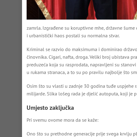
zamrla. Izgrađene su koruptivne mhe, državne šume op
i urbanistički haos postali su normalna stvar.
Kriminal se razvio do maksimuma i dominirao državom
činovnika. Cigari, nafta, droga. Veliki broj ubistava p
preduzeća koja su rasprodata, napravljeni su stanovi 
u rukama stranaca, a to su po pravilu najbolje što sm
Osim što su vlasti u zadnje 30 godina tuđe uspjehe ras
milijarde. Slika lošeg rada je djelić autoputa, koji je
Umjesto zaključka
Pri svemu ovome mora da se kaže:
Ono što su prethodne generacije prije svega krvlju p