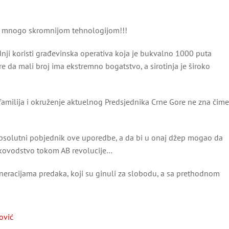
a mnogo skromnijom tehnologijom!!!
ji koristi građevinska operativa koja je bukvalno 1000 puta
re da mali broj ima ekstremno bogatstvo, a sirotinja je široko
, familija i okruženje aktuelnog Predsjednika Crne Gore ne zna čime
o apsolutni pobjednik ove uporedbe, a da bi u onaj džep mogao da
 rukovodstvo tokom AB revolucije…
eracijama predaka, koji su ginuli za slobodu, a sa prethodnom
ović