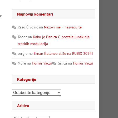
Najnoviji komentari
je
Rašo Čivović
na
Nazovi me – nazvaću te
Todor
na
Kako je Danica C. postala junakinja
srpskih modulacija
sergio
na
Ernan Kataneo stiže na RUBIX 2024!
More
na
Horror Vacui
Grlica
na
Horror Vacui
Kategorije
Kategorije
Arhive