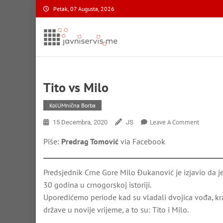
Skip
Petak, 07 Augusta, 2026
to
content
Javni Servis
na nacionalnom domenu
Tito vs Milo
KolUMnična Borba
On
Leave A Comment
15 Decembra, 2020
JS
Tito
Piše:
Predrag Tomović
via Facebook
Vs
Milo
Predsjednik Crne Gore Milo Đukanović je izjavio da j
30 godina u crnogorskoj istoriji.
Uporedićemo periode kad su vladali dvojica vođa, kra
države u novije vrijeme, a to su: Tito i Milo.