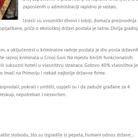
zaposlenih u administraciji rapidno je rastao.
Izrasli su uvoznički divovi i lobiji, domaća proizvodnja
ljačkane, priča o ekološkoj državi postala je lažna. Divlja gradnj
, a uključenost u kriminalne radnje postala je dio posla državni
rate razvoj kriminala u Crnoj Gori. Na mjestu bivših funkcionalnih
ili luksuzni hoteli u vlasništvu stranaca. Gotovo 40% vlasništva je
o imali na Primorju i nekad najbolje državne firme.
prodali, pokrali i uništili, uspjeli su i da zaduže građane za 4
 preskup, nepotreban i nezavršen.
latile slobodu, što su izgradile iz pepela, humani odnos države…