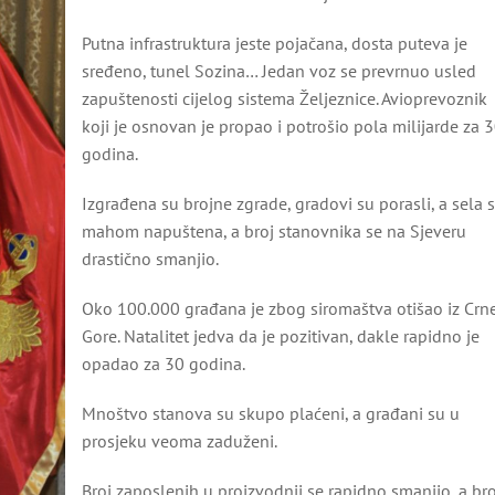
Putna infrastruktura jeste pojačana, dosta puteva je
sređeno, tunel Sozina… Jedan voz se prevrnuo usled
zapuštenosti cijelog sistema Željeznice. Avioprevoznik
koji je osnovan je propao i potrošio pola milijarde za 
godina.
Izgrađena su brojne zgrade, gradovi su porasli, a sela 
mahom napuštena, a broj stanovnika se na Sjeveru
drastično smanjio.
Oko 100.000 građana je zbog siromaštva otišao iz Crn
Gore. Natalitet jedva da je pozitivan, dakle rapidno je
opadao za 30 godina.
Mnoštvo stanova su skupo plaćeni, a građani su u
prosjeku veoma zaduženi.
Broj zaposlenih u proizvodnji se rapidno smanjio, a bro