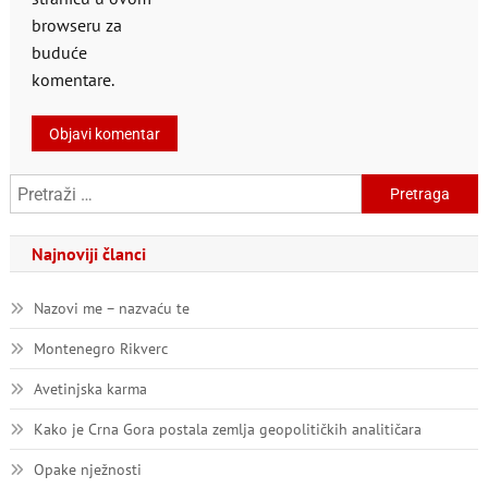
browseru za
buduće
komentare.
Pretraga:
Najnoviji članci
Nazovi me – nazvaću te
Montenegro Rikverc
Avetinjska karma
Kako je Crna Gora postala zemlja geopolitičkih analitičara
Opake nježnosti