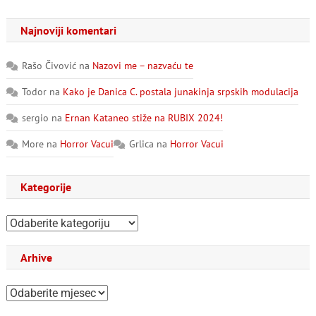
Najnoviji komentari
Rašo Čivović
na
Nazovi me – nazvaću te
Todor
na
Kako je Danica C. postala junakinja srpskih modulacija
sergio
na
Ernan Kataneo stiže na RUBIX 2024!
More
na
Horror Vacui
Grlica
na
Horror Vacui
Kategorije
Kategorije
Arhive
Arhive