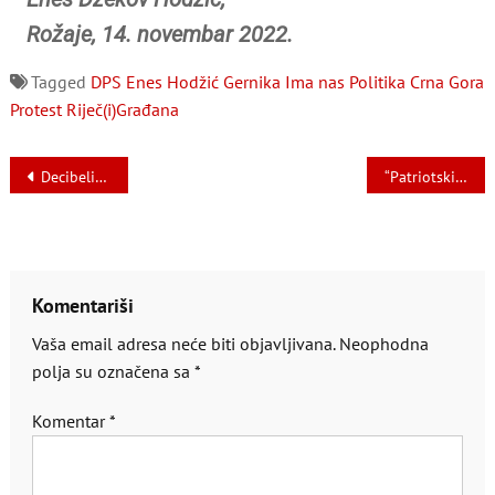
Rožaje, 14. novembar 2022.
Tagged
DPS
Enes Hodžić
Gernika
Ima nas
Politika Crna Gora
Protest
Riječ(i)Građana
Navigacija
Decibeli antifašističkog fašizma
“Patriotski” soundtrack
članaka
Komentariši
Vaša email adresa neće biti objavljivana.
Neophodna
polja su označena sa
*
Komentar
*