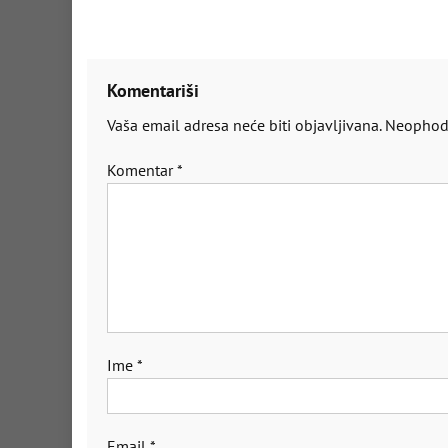
članaka
Komentariši
Vaša email adresa neće biti objavljivana.
Neophodn
Komentar
*
Ime
*
Email
*