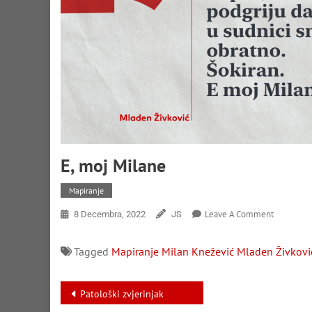
E, moj Milane
Mapiranje
On
Leave A Comment
8 Decembra, 2022
JS
E,
Moj
Tagged
Mapiranje
Milan Knežević
Mladen Živkovi
Milane
Navigacija
Patološki zvjerinjak