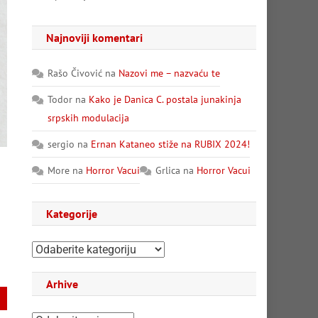
Najnoviji komentari
Rašo Čivović
na
Nazovi me – nazvaću te
Todor
na
Kako je Danica C. postala junakinja
srpskih modulacija
sergio
na
Ernan Kataneo stiže na RUBIX 2024!
More
na
Horror Vacui
Grlica
na
Horror Vacui
Kategorije
Kategorije
Arhive