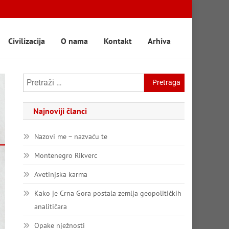
Civilizacija
O nama
Kontakt
Arhiva
Pretraga:
Najnoviji članci
Nazovi me – nazvaću te
Montenegro Rikverc
Avetinjska karma
Kako je Crna Gora postala zemlja geopolitičkih
analitičara
Opake nježnosti