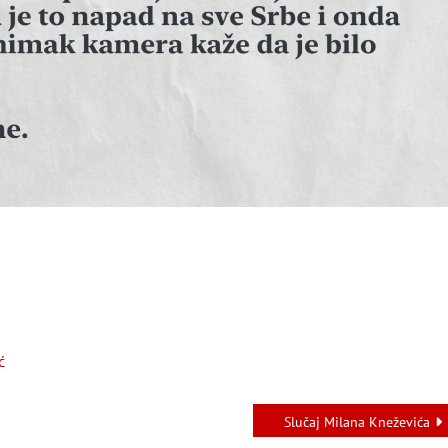
ć
Slučaj Milana Kneževića