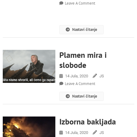
On
Leave A Comment
Insistiranjem
Na
Izborima
U
Nastavi čitanje
Avgustu
Se
Ugrožava
Zdravlje
Plamen mira i
Građana
slobode
14 Jula, 2020
JS
On
Leave A Comment
Plamen
Mira
Nastavi čitanje
I
Slobode
Izborna bakljada
14 Jula, 2020
JS