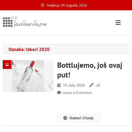
Skip
Nedjelja, 09 Augusta, 2026
to
content
Javni Servis
na nacionalnom domenu
Oznaka:
Izbori 2020
Bottlujemo, još ovaj
put!
19 Jula, 2020
JS
On
Leave A Comment
Bottlujemo,
Još
Ovaj
Put!
Nastavi čitanje