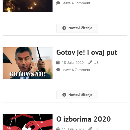
On
Leave A Comment
Izborna
Bakljada
Nastavi čitanje
Gotov je! i ovaj put
13 Jula, 2020
JS
On
Leave A Comment
Gotov
Je!
I
Ovaj
Nastavi čitanje
Put
O izborima 2020
11 Jula, 2020
JS