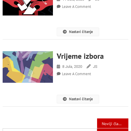
On
Leave A Comment
O
Izborima
2020
Nastavi čitanje
Vrijeme izbora
8 Jula, 2020
JS
On
Leave A Comment
Vrijeme
Izbora
Nastavi čitanje
Navigacija
Noviji članci