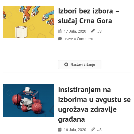
Izbori bez izbora –
slučaj Crna Gora
17 Jula, 2020
JS
On
Leave A Comment
Izbori
Bez
Izbora
–
Nastavi čitanje
Slučaj
Crna
Gora
Insistiranjem na
izborima u avgustu se
ugrožava zdravlje
građana
16 Jula, 2020
JS