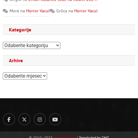
More
na
Horror Vacui
Grlica
na
Horror Vacui
Kategorije
Kategorije
Arhive
Arhive
© 2010 - 2025
javniservis.me
|
Tempirated by TMT