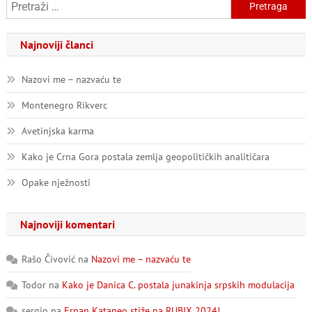
Pretraga:
člancima
Najnoviji članci
Nazovi me – nazvaću te
Montenegro Rikverc
Avetinjska karma
Kako je Crna Gora postala zemlja geopolitičkih analitičara
Opake nježnosti
Najnoviji komentari
Rašo Čivović
na
Nazovi me – nazvaću te
Todor
na
Kako je Danica C. postala junakinja srpskih modulacija
sergio
na
Ernan Kataneo stiže na RUBIX 2024!