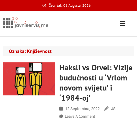
Skip
Četvrtak, 06 Augusta, 2026
to
content
Javni Servis
na nacionalnom domenu
Oznaka:
Književnost
Haksli vs Orvel: Vizije
budućnosti u ‘Vrlom
novom svijetu’ i
‘1984-oj’
12 Septembra, 2022
JS
On
Leave A Comment
Haksli
Vs
Orvel: