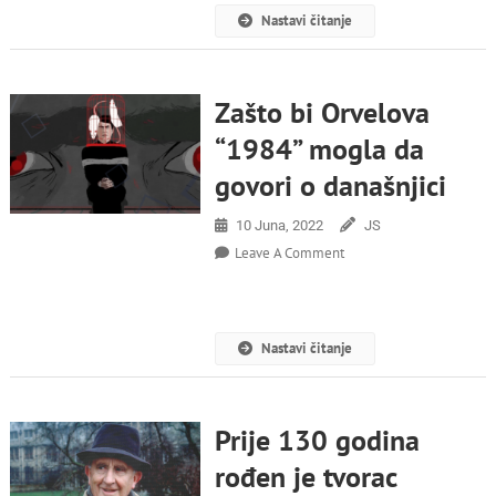
Vizije
Nastavi čitanje
Budućnosti
U
‘Vrlom
Novom
Zašto bi Orvelova
Svijetu’
“1984” mogla da
I
‘1984-
govori o današnjici
Oj’
10 Juna, 2022
JS
On
Leave A Comment
Zašto
Bi
Orvelova
“1984”
Nastavi čitanje
Mogla
Da
Govori
O
Prije 130 godina
Današnjici
rođen je tvorac