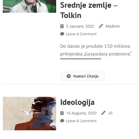
Srednje zemlje ‒
Tolkin
3 Januara, 2022
Madmin
On
Leave A Comment
Prije
Do danas je prodato 150 miliona
130
Godina
primjeraka „Gospodara prstenova“.
Rođen
▔▔▔▔▔▔▔▔▔▔▔
Je
Tvorac
Nastavi čitanje
Srednje
Zemlje
‒
Tolkin
Ideologija
16 Augusta, 2020
JS
On
Leave A Comment
Ideologija