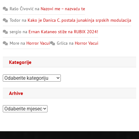
Rašo Čivović
na
Nazovi me – nazvaću te
Todor
na
Kako je Danica C. postala junakinja srpskih modulacija
sergio
na
Ernan Kataneo stiže na RUBIX 2024!
More
na
Horror Vacui
Grlica
na
Horror Vacui
Kategorije
Kategorije
Arhive
Arhive