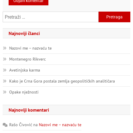
Pretraga:
Najnoviji članci
Nazovi me – nazvaću te
Montenegro Rikverc
Avetinjska karma
Kako je Crna Gora postala zemlja geopolitičkih analitičara
Opake nježnosti
Najnoviji komentari
Rašo Čivović
na
Nazovi me – nazvaću te