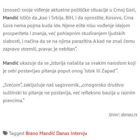
Iznoseći svoje viđenje aktuelne političke situacije u Crnoj Gori,
Mandić
ističe da „kao i Srbija, BiH, i da oprostite, Kosovo, Crna
Gora nema pojma kuda ide. Njene elite nisu vođenje idejom
prosperiteta i znanja, već pohlepnim studiranjem ljudskih
slabosti, i načina da se na njima parazitira. A kad ne znaš čemu
zapravo stremiš, pravac je nebitan“.
Mandić
ukazuje da se „istorija našalila sa svakim narodom koji
je sebi postavljao pitanja poput onog ‘istok ili Zapad'“.
„Srećom“, zaključuje naš sagovornik, „crnogorsko društvo
suštinski to pitanje ne postavlja, već refleksno baulja u raznim
pravcima.“
Izvor: danas.rs
Tagged
Brano Mandić
Danas
Intervju