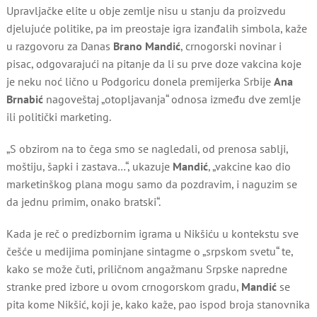
Ide
Upravljačke elite u obje zemlje nisu u stanju da proizvedu
djelujuće politike, pa im preostaje igra izanđalih simbola, kaže
u razgovoru za Danas
Brano Mandić
, crnogorski novinar i
pisac, odgovarajući na pitanje da li su prve doze vakcina koje
je neku noć lično u Podgoricu donela premijerka Srbije
Ana
Brnabić
nagoveštaj „otopljavanja“ odnosa između dve zemlje
ili politički marketing.
„S obzirom na to čega smo se nagledali, od prenosa sablji,
moštiju, šapki i zastava…“, ukazuje
Mandić
, „vakcine kao dio
marketinškog plana mogu samo da pozdravim, i naguzim se
da jednu primim, onako bratski“.
Kada je reč o predizbornim igrama u Nikšiću u kontekstu sve
češće u medijima pominjane sintagme o „srpskom svetu“ te,
kako se može čuti, priličnom angažmanu Srpske napredne
stranke pred izbore u ovom crnogorskom gradu,
Mandić
se
pita kome Nikšić, koji je, kako kaže, pao ispod broja stanovnika