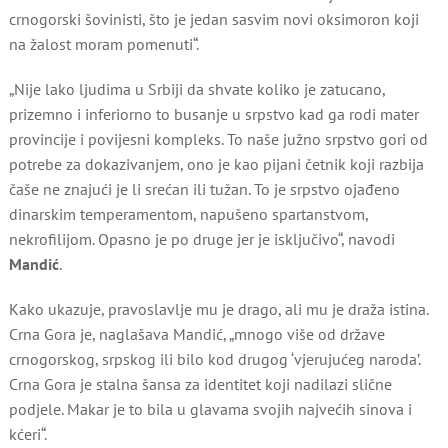
crnogorski šovinisti, što je jedan sasvim novi oksimoron koji
na žalost moram pomenuti“.
„Nije lako ljudima u Srbiji da shvate koliko je zatucano,
prizemno i inferiorno to busanje u srpstvo kad ga rodi mater
provincije i povijesni kompleks. To naše južno srpstvo gori od
potrebe za dokazivanjem, ono je kao pijani četnik koji razbija
čaše ne znajući je li srećan ili tužan. To je srpstvo ojađeno
dinarskim temperamentom, napušeno spartanstvom,
nekrofilijom. Opasno je po druge jer je isključivo“, navodi
Mandić
.
Kako ukazuje, pravoslavlje mu je drago, ali mu je draža istina.
Crna Gora je, naglašava Mandić, „mnogo više od države
crnogorskog, srpskog ili bilo kod drugog ‘vjerujućeg naroda’.
Crna Gora je stalna šansa za identitet koji nadilazi slične
podjele. Makar je to bila u glavama svojih najvećih sinova i
kćeri“.