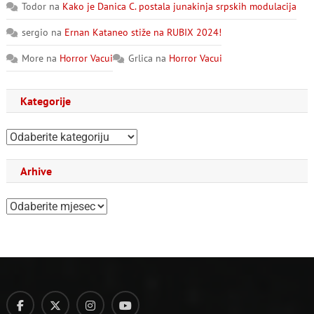
Todor
na
Kako je Danica C. postala junakinja srpskih modulacija
sergio
na
Ernan Kataneo stiže na RUBIX 2024!
More
na
Horror Vacui
Grlica
na
Horror Vacui
Kategorije
Kategorije
Arhive
Arhive