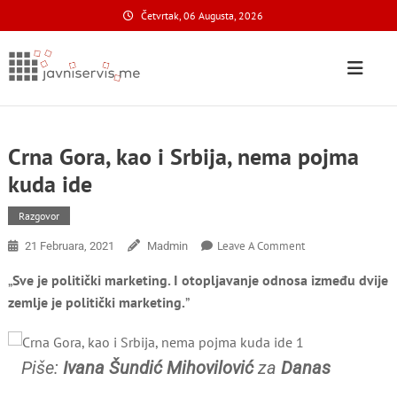
Skip
Četvrtak, 06 Augusta, 2026
to
content
Javni Servis
na nacionalnom domenu
Crna Gora, kao i Srbija, nema pojma
kuda ide
Razgovor
On
Leave A Comment
21 Februara, 2021
Madmin
Crna
„
Sve je politički marketing. I otopljavanje odnosa između dvije
Gora,
Kao
zemlje je politički marketing.
”
I
Srbija,
Nema
Piše:
Ivana Šundić Mihovilović
za
Danas
Pojma
Kuda