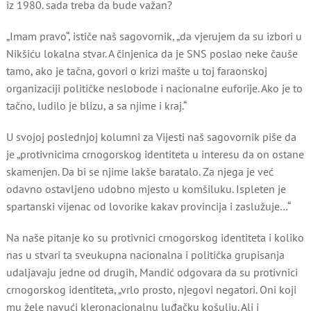
iz 1980. sada treba da bude važan?
„Imam pravo“, ističe naš sagovornik, „da vjerujem da su izbori u
Nikšiću lokalna stvar. A činjenica da je SNS poslao neke čauše
tamo, ako je tačna, govori o krizi mašte u toj faraonskoj
organizaciji političke neslobode i nacionalne euforije. Ako je to
tačno, ludilo je blizu, a sa njime i kraj.“
U svojoj poslednjoj kolumni za Vijesti naš sagovornik piše da
je „protivnicima crnogorskog identiteta u interesu da on ostane
skamenjen. Da bi se njime lakše baratalo. Za njega je već
odavno ostavljeno udobno mjesto u komšiluku. Ispleten je
spartanski vijenac od lovorike kakav provincija i zaslužuje…“
Na naše pitanje ko su protivnici crnogorskog identiteta i koliko
nas u stvari ta sveukupna nacionalna i politička grupisanja
udaljavaju jedne od drugih, Mandić odgovara da su protivnici
crnogorskog identiteta, „vrlo prosto, njegovi negatori. Oni koji
mu žele navući kleronacionalnu luđačku košulju. Ali i