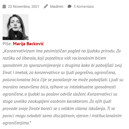
Za
3 Komentara
22 Novembra, 2021
Madmin
Konzervativna
Misao
Piše:
Marija Backović
„
Konzervativizam ima pesimističan pogled na ljudsku prirodu. Za
razliku od liberala, koji pojedinca vidi racionalnim bićem
sposobnim za sporazumijevanje s drugima kako bi poboljšali svoj
život i imetak, za konzervativce su ljudi pogrešiva, ograničena,
poluracionalna bića čije se ponašanje ne može poboljšati. Ljudi su
moralno nesavršena bića, njihove su intelektualne sposobnosti
ograničene, a ljudski su poslovi odviše složeni. Konzervativci su
stoga uveliko zaokupljeni osobnim karakterom. Za njih ljudi
provode svoje živote boreći se s velikim silama iskušenja. Ti se
poroci mogu svladati samo disciplinom, vjerom i institucionalnim
ograničenjima.
”