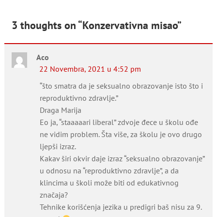
članaka
3 thoughts on “
Konzervativna misao
”
Aco
22 Novembra, 2021 u 4:52 pm
“što smatra da je seksualno obrazovanje isto što i
reproduktivno zdravlje.”
Draga Marija
Eo ja, “staaaaari liberal” zdvoje đece u školu ođe
ne vidim problem. Šta više, za školu je ovo drugo
ljepši izraz.
Kakav širi okvir daje izraz “seksualno obrazovanje”
u odnosu na “reproduktivno zdravlje”, a da
klincima u školi može biti od edukativnog
značaja?
Tehnike korišćenja jezika u predigri baš nisu za 9.