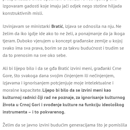
izgovaram gadosti koje imaju jači odjek nego stotine hiljada
konstruktivnih misli.
Izvinjavam se ministarki
Bratić
, izjava se odnosila na nju. Ne
želim da iko igdje ide ako to ne želi, a ponajmanje da ja ikoga
tjeram. Duboko vjerujem u koncept građanske zemlje u kojoj
svako ima sva prava, borim se za takvu budućnost i trudim se
da to prenosim na sve oko sebe.
Ali bi lijepo bilo i da se gđa Bratić izvini meni, građanki Crne
Gore, što svakoga dana svojim činjenjem ili nečinjenjem,
izjavama i ignorisanjem potcjenjuje moje intelektualne i
moralne kapacitete.
Lijepo bi bilo da se izvini meni kao
kulturnoj radnici čiji rad ne poznaje, za ignorisanje kulturnog
života u Crnoj Gori i svođenje kulture na funkciju ideološkog
instrumenta – i to pokvarenog.
Želim da se javno izvini budućim generacijama što je pomislila