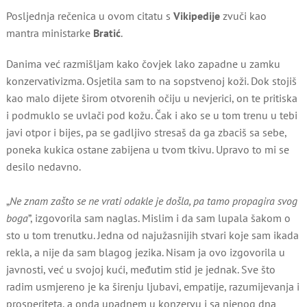
Posljednja rečenica u ovom citatu s
Vikipedije
zvuči kao
mantra ministarke
Bratić
.
Danima već razmišljam kako čovjek lako zapadne u zamku
konzervativizma. Osjetila sam to na sopstvenoj koži. Dok stojiš
kao malo dijete širom otvorenih očiju u nevjerici, on te pritiska
i podmuklo se uvlači pod kožu. Čak i ako se u tom trenu u tebi
javi otpor i bijes, pa se gadljivo stresaš da ga zbaciš sa sebe,
poneka kukica ostane zabijena u tvom tkivu. Upravo to mi se
desilo nedavno.
„
Ne znam zašto se ne vrati odakle je došla, pa tamo propagira svog
boga
”, izgovorila sam naglas. Mislim i da sam lupala šakom o
sto u tom trenutku. Jedna od najužasnijih stvari koje sam ikada
rekla, a nije da sam blagog jezika. Nisam ja ovo izgovorila u
javnosti, već u svojoj kući, međutim stid je jednak. Sve što
radim usmjereno je ka širenju ljubavi, empatije, razumijevanja i
prosperiteta, a onda upadnem u konzervu i sa njenog dna