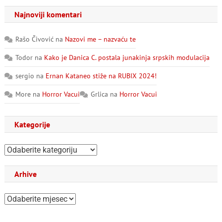
Najnoviji komentari
Rašo Čivović
na
Nazovi me – nazvaću te
Todor
na
Kako je Danica C. postala junakinja srpskih modulacija
sergio
na
Ernan Kataneo stiže na RUBIX 2024!
More
na
Horror Vacui
Grlica
na
Horror Vacui
Kategorije
Kategorije
Arhive
Arhive