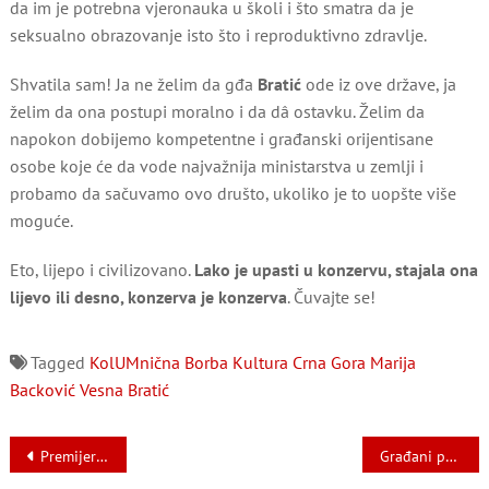
da im je potrebna vjeronauka u školi i što smatra da je
seksualno obrazovanje isto što i reproduktivno zdravlje.
Shvatila sam! Ja ne želim da gđa
Bratić
ode iz ove države, ja
želim da ona postupi moralno i da dâ ostavku. Želim da
napokon dobijemo kompetentne i građanski orijentisane
osobe koje će da vode najvažnija ministarstva u zemlji i
probamo da sačuvamo ovo društo, ukoliko je to uopšte više
moguće.
Eto, lijepo i civilizovano.
Lako je upasti u konzervu, stajala ona
lijevo ili desno, konzerva je konzerva
. Čuvajte se!
Tagged
KolUMnična Borba
Kultura Crna Gora
Marija
Backović
Vesna Bratić
Navigacija
Premijer danas predstavlja nove kompozicije
Građani po premijeru