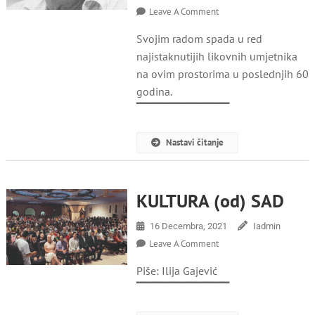
On
Leave A Comment
Nikola
Svojim radom spada u red
Gvozdenović
(1934
najistaknutijih likovnih umjetnika
–
na ovim prostorima u poslednjih 60
2021)
godina.
▔▔▔▔▔▔▔▔▔▔▔
Nastavi čitanje
KULTURA (od) SAD
16 Decembra, 2021
Iadmin
On
Leave A Comment
KULTURA
Piše: Ilija Gajević
(od)
SAD
▔▔▔▔▔▔▔▔▔▔▔