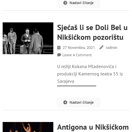
Nastavi čitanje
Sjećaš li se Doli Bel u
Nikšićkom pozorištu
27 Novembra, 2021
Iadmin
On
Leave A Comment
Sjećaš
U režiji Kokana Mladenovića i
Li
Se
produkciji Kamernog teatra 55 iz
Doli
Sarajeva
Bel
▔▔▔▔▔▔▔▔▔▔▔
U
Nikšićkom
Pozorištu
Nastavi čitanje
Antigona u Nikšićkom