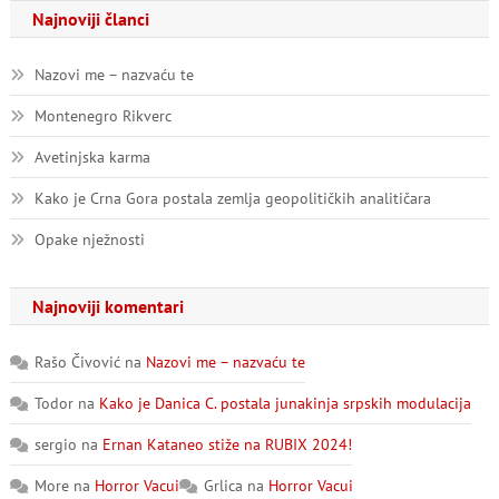
Najnoviji članci
Nazovi me – nazvaću te
Montenegro Rikverc
Avetinjska karma
Kako je Crna Gora postala zemlja geopolitičkih analitičara
Opake nježnosti
Najnoviji komentari
Rašo Čivović
na
Nazovi me – nazvaću te
Todor
na
Kako je Danica C. postala junakinja srpskih modulacija
sergio
na
Ernan Kataneo stiže na RUBIX 2024!
More
na
Horror Vacui
Grlica
na
Horror Vacui