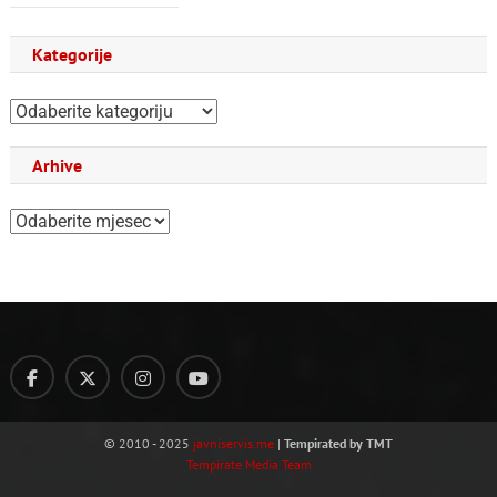
Kategorije
Kategorije
Arhive
Arhive
© 2010 - 2025
javniservis.me
|
Tempirated by TMT
Tempirate Media Team