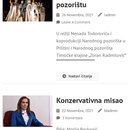
pozorištu
26 Novembra, 2021
Iadmin
On
Leave A Comment
Antigona
U režiji Nenada Todorovića i
U
Nikšićkom
koprodukciji Narodnog pozorišta u
Pozorištu
Prištini i Narodnog pozorišta
Timočke krajine „Zoran Radmilović”
▔▔▔▔▔▔▔▔▔▔▔
Nastavi čitanje
Konzervativna misao
22 Novembra, 2021
Madmin
Za
3 Komentara
Konzervativna
Piše: Marija Backović
Misao