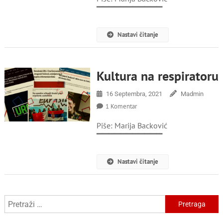
▔▔▔▔▔▔▔▔▔▔▔
Nastavi čitanje
Kultura na respiratoru
16 Septembra, 2021
Madmin
Na
1 Komentar
Kultura
Piše: Marija Backović
Na
Respiratoru
▔▔▔▔▔▔▔▔▔▔▔
Nastavi čitanje
Pretraga: