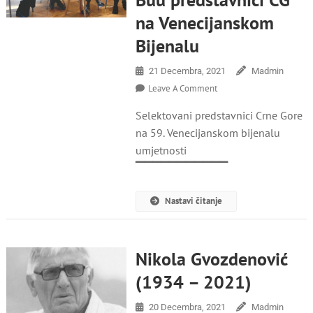
na Venecijanskom
Bijenalu
21 Decembra, 2021
Madmin
On
Leave A Comment
Vučković,
Selektovani predstavnici Crne Gore
Delić,
Šuković,
na 59. Venecijanskom bijenalu
Tomašević
umjetnosti
I
▔▔▔▔▔▔▔▔▔▔▔
Buu
Predstavnici
CG
Nastavi čitanje
Na
Venecijanskom
Bijenalu
Nikola Gvozdenović
(1934 – 2021)
20 Decembra, 2021
Madmin