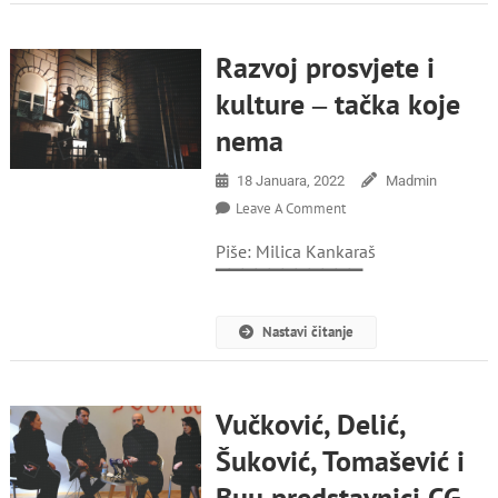
Razvoj prosvjete i
kulture ‒ tačka koje
nema
18 Januara, 2022
Madmin
On
Leave A Comment
Razvoj
Piše: Milica Kankaraš
Prosvjete
I
▔▔▔▔▔▔▔▔▔▔▔
Kulture
‒
Nastavi čitanje
Tačka
Koje
Nema
Vučković, Delić,
Šuković, Tomašević i
Buu predstavnici CG