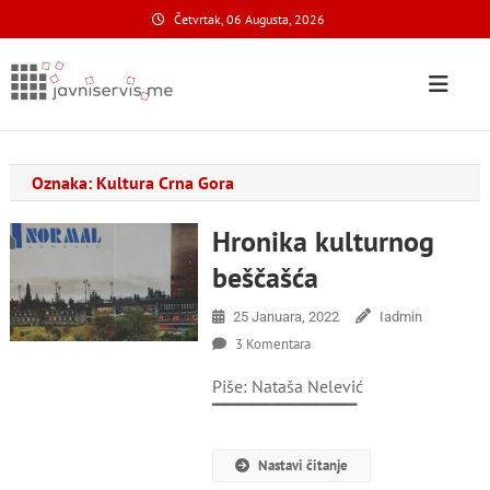
Skip
Četvrtak, 06 Augusta, 2026
to
content
Javni Servis
na nacionalnom domenu
Oznaka:
Kultura Crna Gora
Hronika kulturnog
beščašća
25 Januara, 2022
Iadmin
Za
3 Komentara
Hronika
Piše: Nataša Nelević
Kulturnog
Beščašća
▔▔▔▔▔▔▔▔▔▔▔
Nastavi čitanje