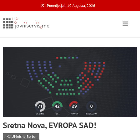
Skip
Ponedjeljak, 10 Augusta, 2026
to
content
Javni Servis
na nacionalnom domenu
Sretna Nova, EVROPA SAD!
KolUMnična Borba