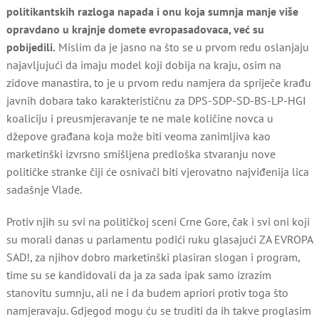
politikantskih razloga napada i onu koja sumnja manje više
opravdano u krajnje domete evropasadovaca, već su
pobijedili.
Mislim da je jasno na što se u prvom redu oslanjaju
najavljujući da imaju model koji dobija na kraju, osim na
zidove manastira, to je u prvom redu namjera da spriječe krađu
javnih dobara tako karakterističnu za DPS-SDP-SD-BS-LP-HGI
koaliciju i preusmjeravanje te ne male količine novca u
džepove građana koja može biti veoma zanimljiva kao
marketinški izvrsno smišljena predloška stvaranju nove
političke stranke čiji će osnivači biti vjerovatno najviđenija lica
sadašnje Vlade.
Protiv njih su svi na političkoj sceni Crne Gore, čak i svi oni koji
su morali danas u parlamentu podići ruku glasajući ZA EVROPA
SAD!, za njihov dobro marketinški plasiran slogan i program,
time su se kandidovali da ja za sada ipak samo izrazim
stanovitu sumnju, ali ne i da budem apriori protiv toga što
namjeravaju. Gdjegod mogu ću se truditi da ih takve proglasim