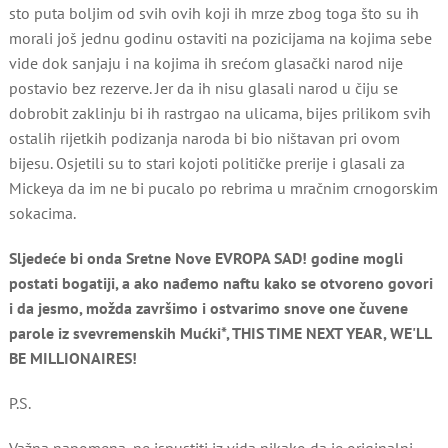
sto puta boljim od svih ovih koji ih mrze zbog toga što su ih
morali još jednu godinu ostaviti na pozicijama na kojima sebe
vide dok sanjaju i na kojima ih srećom glasački narod nije
postavio bez rezerve. Jer da ih nisu glasali narod u čiju se
dobrobit zaklinju bi ih rastrgao na ulicama, bijes prilikom svih
ostalih rijetkih podizanja naroda bi bio ništavan pri ovom
bijesu. Osjetili su to stari kojoti političke prerije i glasali za
Mickeya da im ne bi pucalo po rebrima u mračnim crnogorskim
sokacima.
Sljedeće bi onda Sretne Nove EVROPA SAD! godine mogli
postati bogatiji, a ako nađemo naftu kako se otvoreno govori
i da jesmo, možda završimo i ostvarimo snove one čuvene
parole iz svevremenskih Mućki*, THIS TIME NEXT YEAR, WE'LL
BE MILLIONAIRES!
P.S.