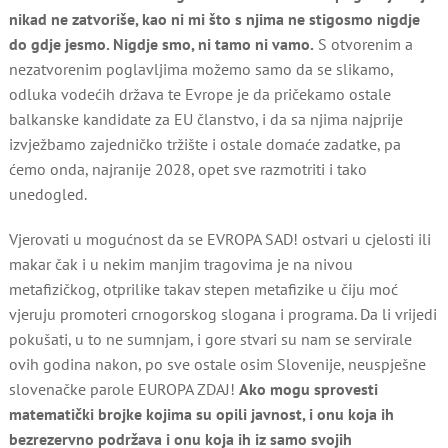
nikad ne zatvoriše, kao ni mi što s njima ne stigosmo nigdje
do gdje jesmo. Nigdje smo, ni tamo ni vamo.
S otvorenim a
nezatvorenim poglavljima možemo samo da se slikamo,
odluka vodećih država te Evrope je da pričekamo ostale
balkanske kandidate za EU članstvo, i da sa njima najprije
izvježbamo zajedničko tržište i ostale domaće zadatke, pa
ćemo onda, najranije 2028, opet sve razmotriti i tako
unedogled.
Vjerovati u mogućnost da se EVROPA SAD! ostvari u cjelosti ili
makar čak i u nekim manjim tragovima je na nivou
metafizičkog, otprilike takav stepen metafizike u čiju moć
vjeruju promoteri crnogorskog slogana i programa. Da li vrijedi
pokušati, u to ne sumnjam, i gore stvari su nam se servirale
ovih godina nakon, po sve ostale osim Slovenije, neuspješne
slovenačke parole EUROPA ZDAJ!
Ako mogu sprovesti
matematički brojke kojima su opili javnost, i onu koja ih
bezrezervno podržava i onu koja ih iz samo svojih