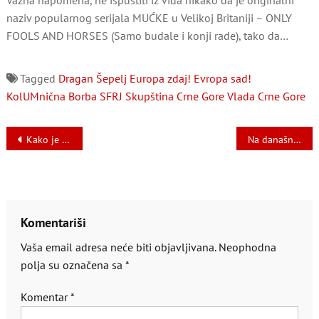
Važna napomena, ne ispustiti iz vida nikako da je originalni
naziv popularnog serijala MUĆKE u Velikoj Britaniji – ONLY
FOOLS AND HORSES (Samo budale i konji rade), tako da…
Tagged
Dragan Šepelj
Europa zdaj!
Evropa sad!
KolUMnična Borba
SFRJ
Skupština Crne Gore
Vlada Crne Gore
Navigacija
Kako je panker branio Crnu Goru
Na današnji dan 1908. rođen Simon Vizental, lovac na naciste
članaka
Komentariši
Vaša email adresa neće biti objavljivana.
Neophodna
polja su označena sa
*
Komentar
*