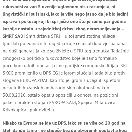
rukovodstva van Slovenije uglavnom nisu razumjela, ni
lingvistički ni suštinski, iako je više nego jasno da je bio jedini
ispravan pokušaj koji bi spriječio ono što je samo par godina
kasnije nastalo u zajedničkoj državi zbog nerazumijevanja –
SMRT SAD!
Smrt države SFRJ, i u toj smrti stotine hiljada
ljudskih pojedinačnih tragedija koje će ostati kao vječna rana
na duši generacija koje su živjele u SFRJ tog trenutka. Tadašnje
crnogorsko političko rukovodstvo koje je samo formalno
početkom ratnih operacija ime partijske crnogorske filijale SKJ
SKCG promijenilo u DPS CG je igrom slučaja i tada bilo protiv
slogana EUROPA ZDAJ! kao što je igrom slučaja ili spletom
nesretnih božanskih ambasadorskih okolnosti nakon
30.08.2020. ostalo opet u opoziciji u odnosu na pozicioni
paket i prokleti slogan EVROPA SAD!, Spajića, Milatovića,
Krivokapića i pokrovitelja…
Nikako ta Evropa ne ide uz DPS, iako su se više od 20 godina
kleli da idu tamo i ne stigoše bez do otvorenih poglavlja koja