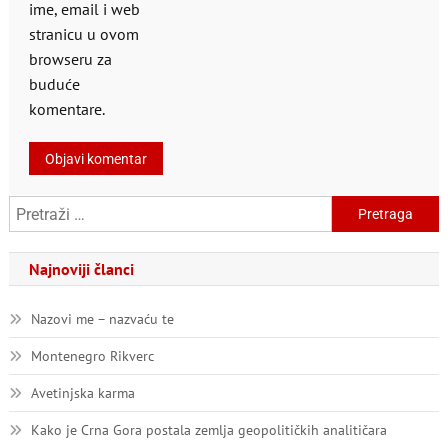
ime, email i web
stranicu u ovom
browseru za
buduće
komentare.
Pretraga:
Najnoviji članci
Nazovi me – nazvaću te
Montenegro Rikverc
Avetinjska karma
Kako je Crna Gora postala zemlja geopolitičkih analitičara