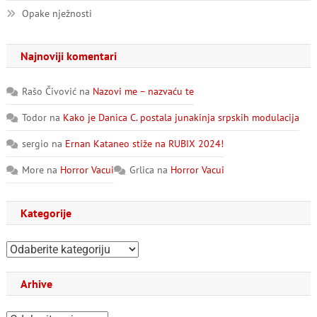
Opake nježnosti
Najnoviji komentari
Rašo Čivović
na
Nazovi me – nazvaću te
Todor
na
Kako je Danica C. postala junakinja srpskih modulacija
sergio
na
Ernan Kataneo stiže na RUBIX 2024!
More
na
Horror Vacui
Grlica
na
Horror Vacui
Kategorije
Kategorije
Arhive