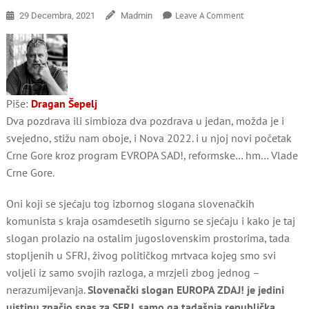
On
Leave A Comment
29 Decembra, 2021
Madmin
Sretna
Nova,
EVROPA
SAD!
Piše:
Dragan Šepelj
Dva pozdrava ili simbioza dva pozdrava u jedan, možda je i
svejedno, stižu nam oboje, i Nova 2022. i u njoj novi početak
Crne Gore kroz program EVROPA SAD!, reformske… hm… Vlade
Crne Gore.
Oni koji se sjećaju tog izbornog slogana slovenačkih
komunista s kraja osamdesetih sigurno se sjećaju i kako je taj
slogan prolazio na ostalim jugoslovenskim prostorima, tada
stopljenih u SFRJ, živog političkog mrtvaca kojeg smo svi
voljeli iz samo svojih razloga, a mrzjeli zbog jednog –
nerazumijevanja.
Slovenački slogan EUROPA ZDAJ! je jedini
uistinu značio spas za SFRJ, samo ga tadašnja republička