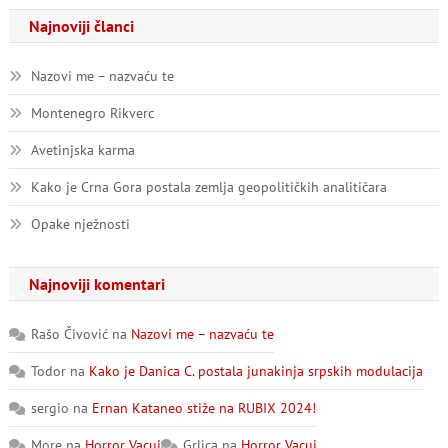
Najnoviji članci
Nazovi me – nazvaću te
Montenegro Rikverc
Avetinjska karma
Kako je Crna Gora postala zemlja geopolitičkih analitičara
Opake nježnosti
Najnoviji komentari
Rašo Čivović
na
Nazovi me – nazvaću te
Todor
na
Kako je Danica C. postala junakinja srpskih modulacija
sergio
na
Ernan Kataneo stiže na RUBIX 2024!
More
na
Horror Vacui
Grlica
na
Horror Vacui