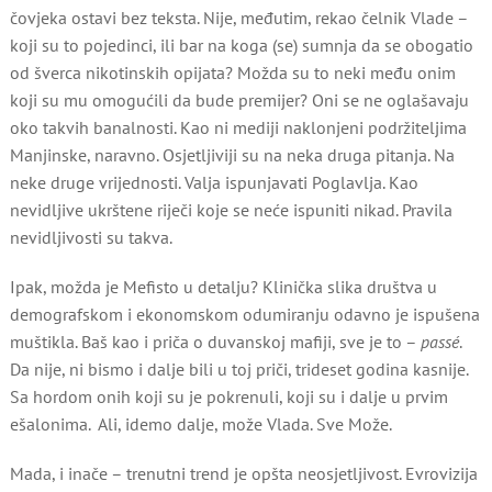
čovjeka ostavi bez teksta. Nije, međutim, rekao čelnik Vlade –
koji su to pojedinci, ili bar na koga (se) sumnja da se obogatio
od šverca nikotinskih opijata? Možda su to neki među onim
koji su mu omogućili da bude premijer? Oni se ne oglašavaju
oko takvih banalnosti. Kao ni mediji naklonjeni podržiteljima
Manjinske, naravno. Osjetljiviji su na neka druga pitanja. Na
neke druge vrijednosti. Valja ispunjavati Poglavlja. Kao
nevidljive ukrštene riječi koje se neće ispuniti nikad. Pravila
nevidljivosti su takva.
Ipak, možda je Mefisto u detalju? Klinička slika društva u
demografskom i ekonomskom odumiranju odavno je ispušena
muštikla. Baš kao i priča o duvanskoj mafiji, sve je to –
passé
.
Da nije, ni bismo i dalje bili u toj priči, trideset godina kasnije.
Sa hordom onih koji su je pokrenuli, koji su i dalje u prvim
ešalonima. Ali, idemo dalje, može Vlada. Sve Može.
Mada, i inače – trenutni trend je opšta neosjetljivost. Evrovizija