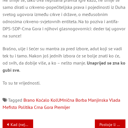
Ne smije se, tako ova nepisana pravila igre kažu, ne smije se
samo dirati u crkveno-popečiteljska prava i pojedinosti iz Duha
svetog ugovora između crkve i države, o međusobnim
odnosima crkveno-svjetovnih entiteta. Na to poziva i antifa-
DPS-SDP-Crna Gora i njihovi glasnogovornici: deder taj ugovor
na sunce!
Brašno, ulje i šećer su mantra za pred izbore, adut koji se vadi
tek tu i tamo. Nakon još jednih izbora će se bolje znati ko će,
od svih, da dobije više, a ko – nešto manje.
Unaprijed se zna ko
gubi sve.
To su te vrijednosti.
Tagged
Brano Koćalo
KolUMnična Borba
Manjinska Vlada
Mefisto
Politika Crna Gora
Premijer
Navigacija
Kad (ne)će Duško iz Londona ili Duško iz Mojkovca da se glasnu
Postoje li danas norme u međunarodnim političkim odnosima?