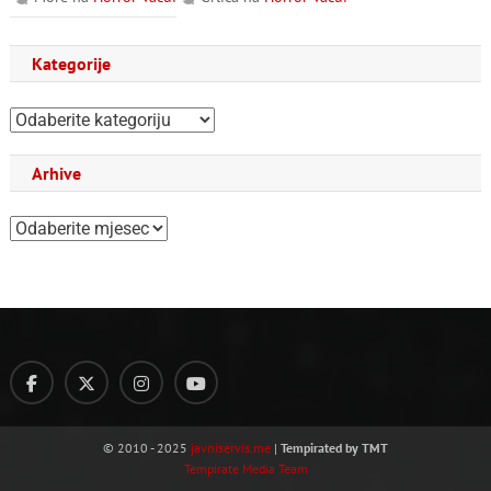
Kategorije
Kategorije
Arhive
Arhive
© 2010 - 2025
javniservis.me
|
Tempirated by TMT
Tempirate Media Team