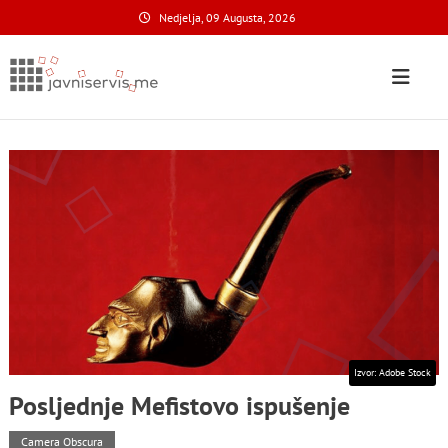
Skip
Nedjelja, 09 Augusta, 2026
to
content
Javni Servis
na nacionalnom domenu
Izvor: Adobe Stock
Posljednje Mefistovo ispušenje
Camera Obscura