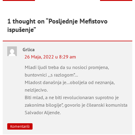
članaka
1 thought on “
Posljednje Mefistovo
ispušenje
”
Grlica
26 Maja, 2022 u 8:29 am
Mladi ljudi treba da su nosioci promjena,
buntovnici ,,s razlogom”…
Mladost današnja je…oboljela od neznanja,
neizljecivo.
Biti mlad, a ne biti revolucionaran suprotno je
zakonima bilogije”, govorio je čileanski komunista
Salvador Aljende.
Komentariši