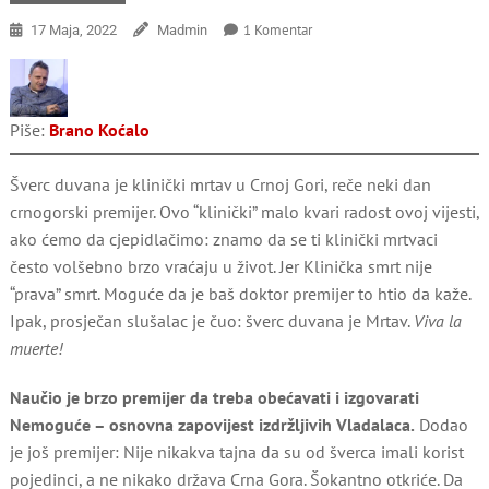
Na
1 Komentar
17 Maja, 2022
Madmin
Posljednje
Mefistovo
Ispušenje
Piše:
Brano Koćalo
Šverc duvana je klinički mrtav u Crnoj Gori, reče neki dan
crnogorski premijer. Ovo “klinički” malo kvari radost ovoj vijesti,
ako ćemo da cjepidlačimo: znamo da se ti klinički mrtvaci
često volšebno brzo vraćaju u život. Jer Klinička smrt nije
“prava” smrt. Moguće da je baš doktor premijer to htio da kaže.
Ipak, prosječan slušalac je čuo: šverc duvana je Mrtav.
Viva la
muerte!
Naučio je brzo premijer da treba obećavati i izgovarati
Nemoguće – osnovna zapovijest izdržljivih Vladalaca.
Dodao
je još premijer: Nije nikakva tajna da su od šverca imali korist
pojedinci, a ne nikako država Crna Gora. Šokantno otkriće. Da