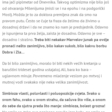
ima jači piplmetar od Dnevnika. Takvog optimizma nije bilo još
od otvaranja Milenijuma (misli se i na epohu i na podgorički
Most). Možda je to za doktora premijera znak da smo na
pravom putu. Često se čuje ta fraza da želimo da živimo u
dosadnoj državi i da ne znamo ko nam je predsjednik. Odavno
je ispunjena ta prva želja, zaista je dosadno. Odavno je sve –
dosadno i strašno.
Treba biti nekakav Marvelov junak pa ovdje
pronaći nešto zanimljivo, bilo kakav sukob, bilo kakvu borbu
Dobra i Zla…
Da bi bilo zanimljivo, moralo bi biti nekih većih kretanja u
baruštini trideset godina ustajaloj. Ali, bara ko bara –
uglavnom miruje. Povremeno mlaćenje veslom po mrtvoj i
mutnoj vodi svakako nije neka velika zanimljivost.
Simbioza vlasti, poluvlasti i poluopozicije cvjeta. Svako u
svom fahu, svako u svom strahu, da sačuva što više, a onom
do sebe da sjutra preda što manje: simbioza, bolest grozna!