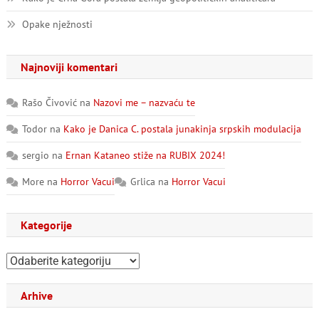
Opake nježnosti
Najnoviji komentari
Rašo Čivović
na
Nazovi me – nazvaću te
Todor
na
Kako je Danica C. postala junakinja srpskih modulacija
sergio
na
Ernan Kataneo stiže na RUBIX 2024!
More
na
Horror Vacui
Grlica
na
Horror Vacui
Kategorije
Kategorije
Arhive