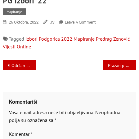
PG izbori ‘22
Mapiranje
On
Leave A Comment
26 Oktobra, 2022
JS
PG
Izbori
Tagged
Izbori Podgorica 2022
Mapiranje
Predrag Zenović
‘22
Vijesti Online
Navigacija
Održan protest u organizaciji Udruženja mladih sa hendikepom
Prazan prostor sprovodi projekat “Kako smo jednom išli na Dubrovnik”
članaka
Komentariši
Vaša email adresa neće biti objavljivana.
Neophodna
polja su označena sa
*
Komentar
*