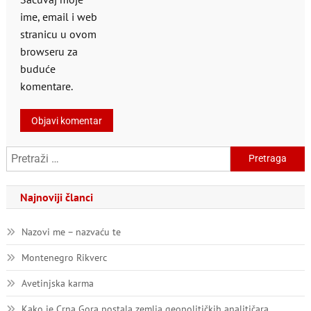
ime, email i web
stranicu u ovom
browseru za
buduće
komentare.
Pretraga:
Najnoviji članci
Nazovi me – nazvaću te
Montenegro Rikverc
Avetinjska karma
Kako je Crna Gora postala zemlja geopolitičkih analitičara