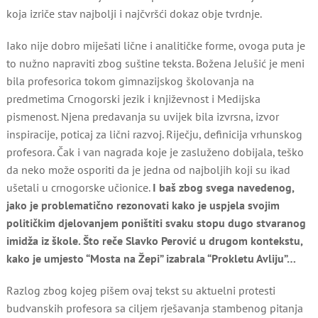
koja izriče stav najbolji i najčvršći dokaz obje tvrdnje.
Iako nije dobro miješati lične i analitičke forme, ovoga puta je
to nužno napraviti zbog suštine teksta. Božena Jelušić je meni
bila profesorica tokom gimnazijskog školovanja na
predmetima Crnogorski jezik i književnost i Medijska
pismenost. Njena predavanja su uvijek bila izvrsna, izvor
inspiracije, poticaj za lični razvoj. Riječju, definicija vrhunskog
profesora. Čak i van nagrada koje je zasluženo dobijala, teško
da neko može osporiti da je jedna od najboljih koji su ikad
ušetali u crnogorske učionice.
I baš zbog svega navedenog,
jako je problematično rezonovati kako je uspjela svojim
političkim djelovanjem poništiti svaku stopu dugo stvaranog
imidža iz škole. Što reče Slavko Perović u drugom kontekstu,
kako je umjesto “Mosta na Žepi” izabrala “Prokletu Avliju”…
Razlog zbog kojeg pišem ovaj tekst su aktuelni protesti
budvanskih profesora sa ciljem rješavanja stambenog pitanja