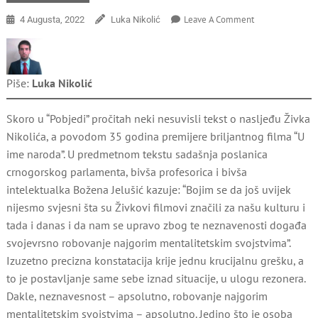
On
Leave A Comment
4 Augusta, 2022
Luka Nikolić
Zašto
Ne
Persiram
Boženu
Piše:
Luka Nikolić
Jelušić?
Skoro u “Pobjedi” pročitah neki nesuvisli tekst o nasljeđu Živka
Nikolića, a povodom 35 godina premijere briljantnog filma “U
ime naroda”. U predmetnom tekstu sadašnja poslanica
crnogorskog parlamenta, bivša profesorica i bivša
intelektualka Božena Jelušić kazuje: “Bojim se da još uvijek
nijesmo svjesni šta su Živkovi filmovi značili za našu kulturu i
tada i danas i da nam se upravo zbog te neznavenosti događa
svojevrsno robovanje najgorim mentalitetskim svojstvima”.
Izuzetno precizna konstatacija krije jednu krucijalnu grešku, a
to je postavljanje same sebe iznad situacije, u ulogu rezonera.
Dakle, neznavesnost – apsolutno, robovanje najgorim
mentalitetskim svojstvima – apsolutno. Jedino što je osoba