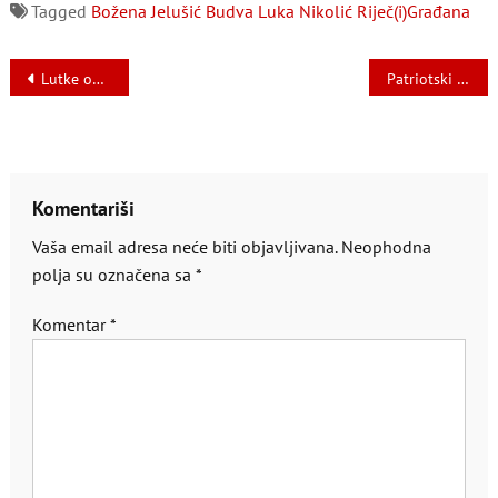
Tagged
Božena Jelušić
Budva
Luka Nikolić
Riječ(i)Građana
Navigacija
Lutke od krvi bez zere ideje
Patriotski blok
članaka
Komentariši
Vaša email adresa neće biti objavljivana.
Neophodna
polja su označena sa
*
Komentar
*