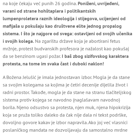
na koje čekaju već punih 26 godina.
Poniženi, uvrijeđeni,
varani od strane hohštaplera i politikantskih
lumpenproletera raznih ideologija i stijegova, ucijenjeni od
mafijaša u pokušaju kao društvene elite jednog propalog
sistema. I što je najgore od svega: ostavljeni od svojih učenika
i svojih kolega.
Na zgarištu države koja je abortirani fetus
mržnje, protest budvanskih profesora je nažalost kao pokušaj
da se benzinom ugasi požar.
I baš zbog sizifovskog karaktera
protesta, na tome im svaka čast i duboki naklon!
A Božena Jelušić je imala jednostavan izbor. Mogla je da stane
sa svojim kolegama sa kojima je četiri decenije dijelila život i
radni prostor. Takođe, mogla je da stane na stranu tlačiteljskog
sistema protiv kojega se navodno (naglašavam navodno)
borila. Njeno odsustvo sa protesta, njen muk, njena hipokrizija
koja se pruža toliko daleko da čak nije dala ni tekst podrške,
dovoljno govore kakav je izbor napravila. Ako joj već vlasnici
poslaničkog mandata ne dozvoljavaju da samostalno mrdne