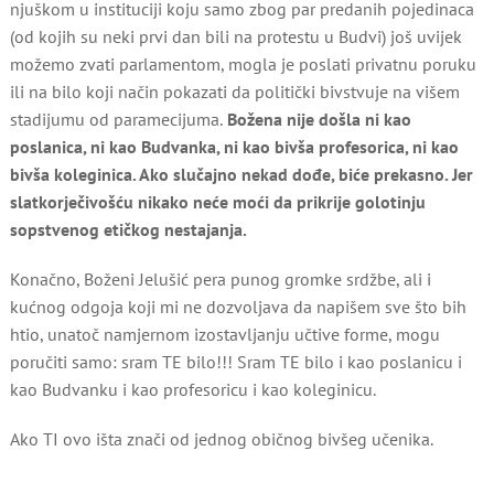
njuškom u instituciji koju samo zbog par predanih pojedinaca
(od kojih su neki prvi dan bili na protestu u Budvi) još uvijek
možemo zvati parlamentom, mogla je poslati privatnu poruku
ili na bilo koji način pokazati da politički bivstvuje na višem
stadijumu od paramecijuma.
Božena nije došla ni kao
poslanica, ni kao Budvanka, ni kao bivša profesorica, ni kao
bivša koleginica. Ako slučajno nekad dođe, biće prekasno. Jer
slatkorječivošću nikako neće moći da prikrije golotinju
sopstvenog etičkog nestajanja.
Konačno, Boženi Jelušić pera punog gromke srdžbe, ali i
kućnog odgoja koji mi ne dozvoljava da napišem sve što bih
htio, unatoč namjernom izostavljanju učtive forme, mogu
poručiti samo: sram TE bilo!!! Sram TE bilo i kao poslanicu i
kao Budvanku i kao profesoricu i kao koleginicu.
Ako TI ovo išta znači od jednog običnog bivšeg učenika.