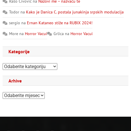
Rašo Čivović
na
Nazovi me – nazvaću te
Todor
na
Kako je Danica C. postala junakinja srpskih modulacija
sergio
na
Ernan Kataneo stiže na RUBIX 2024!
More
na
Horror Vacui
Grlica
na
Horror Vacui
Kategorije
Kategorije
Arhive
Arhive