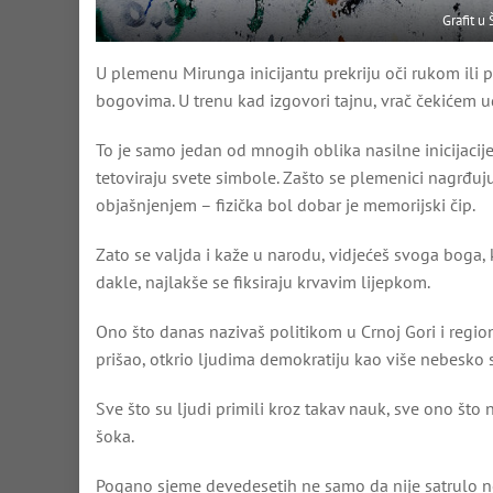
Grafit u 
U plemenu Mirunga inicijantu prekriju oči rukom ili 
bogovima. U trenu kad izgovori tajnu, vrač čekićem u
To je samo jedan od mnogih oblika nasilne inicijacij
tetoviraju svete simbole. Zašto se plemenici nagrđu
objašnjenjem – fizička bol dobar je memorijski čip.
Zato se valjda i kaže u narodu, vidjećeš svoga boga, 
dakle, najlakše se fiksiraju krvavim lijepkom.
Ono što danas nazivaš politikom u Crnoj Gori i regio
prišao, otkrio ljudima demokratiju kao više nebesko s
Sve što su ljudi primili kroz takav nauk, sve ono što
šoka.
Pogano sjeme devedesetih ne samo da nije satrulo neg