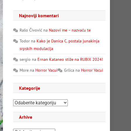
Najnoviji komentari
Rašo Čivović
na
Nazovi me – nazvaću te
Todor
na
Kako je Danica C. postala junakinja
srpskih modulacija
sergio
na
Ernan Kataneo stiže na RUBIX 2024!
More
na
Horror Vacui
Grlica
na
Horror Vacui
Kategorije
Kategorije
Arhive