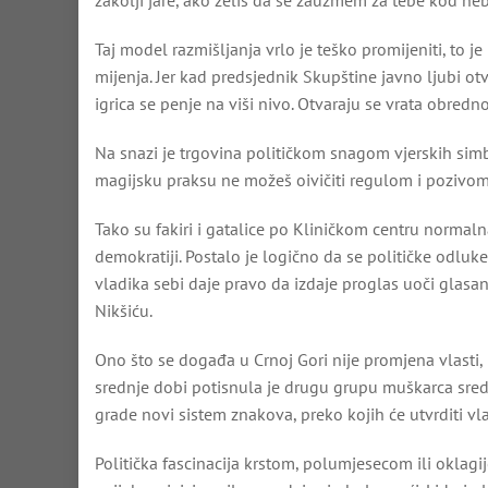
Taj model razmišljanja vrlo je teško promijeniti, to j
mijenja. Jer kad predsjednik Skupštine javno ljubi o
igrica se penje na viši nivo. Otvaraju se vrata obred
Na snazi je trgovina političkom snagom vjerskih simbo
magijsku praksu ne možeš oivičiti regulom i pozivo
Tako su fakiri i gatalice po Kliničkom centru normal
demokratiji. Postalo je logično da se političke odluk
vladika sebi daje pravo da izdaje proglas uoči glasa
Nikšiću.
Ono što se događa u Crnoj Gori nije promjena vlasti
srednje dobi potisnula je drugu grupu muškarca sred
grade novi sistem znakova, preko kojih će utvrditi vla
Politička fascinacija krstom, polumjesecom ili oklagi