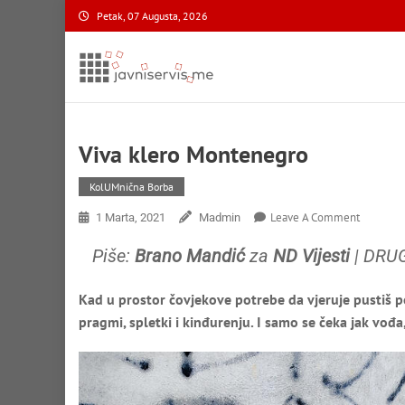
Skip
Petak, 07 Augusta, 2026
to
content
Javni Servis
na nacionalnom domenu
Viva klero Montenegro
KolUMnična Borba
On
Leave A Comment
1 Marta, 2021
Madmin
Viva
Klero
Piše:
Brano Mandić
za
ND Vijesti
| DRU
Montene
Kad u prostor čovjekove potrebe da vjeruje pustiš po
pragmi, spletki i kinđurenju. I samo se čeka jak vođa, 