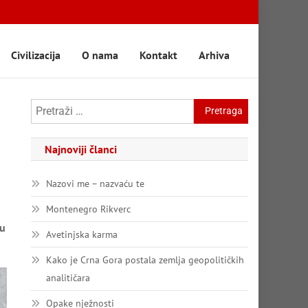
Civilizacija
O nama
Kontakt
Arhiva
Pretraga:
Najnoviji članci
Nazovi me – nazvaću te
Montenegro Rikverc
 u
Avetinjska karma
Kako je Crna Gora postala zemlja geopolitičkih
analitičara
Opake nježnosti