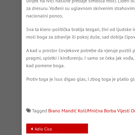
uvijek na ivici nasilne predaje simbola moći. Lideri 
za dresuru. Vođeni su uglavnom skrivenim strahovima
nacionalni ponos.
Sva ta klero-politička bratija tezgari, živi od ljudsk
moli boga za zdravlje ili pokoj duše, sad dobija čipov
A kad u prostor čovjekove potrebe da vjeruje pustiš p
pragmi, spletki i kinđurenju. I samo se čeka jak vođa,
kad pomene boga.
Protiv toga je Isus digao glas, i zbog toga je platio 
Tagged
Brano Mandić
KolUMnična Borba
Vijesti O
Navigacija
Adio Cico