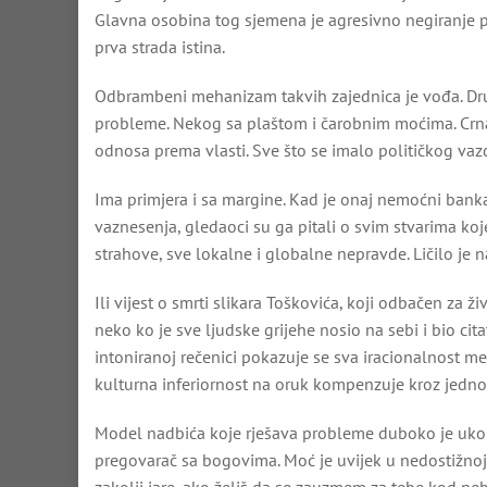
Glavna osobina tog sjemena je agresivno negiranje pr
prva strada istina.
Odbrambeni mehanizam takvih zajednica je vođa. Društv
probleme. Nekog sa plaštom i čarobnim moćima. Crna
odnosa prema vlasti. Sve što se imalo političkog vaz
Ima primjera i sa margine. Kad je onaj nemoćni bank
vaznesenja, gledaoci su ga pitali o svim stvarima koj
strahove, sve lokalne i globalne nepravde. Ličilo je 
Ili vijest o smrti slikara Toškovića, koji odbačen za
neko ko je sve ljudske grijehe nosio na sebi i bio cit
intoniranoj rečenici pokazuje se sva iracionalnost 
kulturna inferiornost na oruk kompenzuje kroz jednog
Model nadbića koje rješava probleme duboko je ukori
pregovarač sa bogovima. Moć je uvijek u nedostižnoj t
zakolji jare, ako želiš da se zauzmem za tebe kod ne