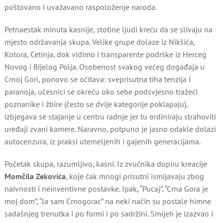
poštovano i uvažavano raspoloženje naroda.
Petnaestak minuta kasnije, stotine ljudi kreću da se slivaju na
mjesto održavanja skupa. Velike grupe dolaze iz Nikšića,
Kotora, Cetinja, dok vidimo i transparente podrške iz Herceg
Novog i Bijelog Polja. Osobenost svakog većeg događaja u
Crnoj Gori, ponovo se očitava: sveprisutna tiha tenzija i
paranoja, učesnici se okreću oko sebe podsvjesno tražeći
poznanike i žbire (često se dvije kategorije poklapaju),
izbjegava se stajanje u centru radnje jer tu ordiniraju strahoviti
uređaji zvani kamere. Naravno, potpuno je jasno odakle dolazi
autocenzura, iz praksi utemeljenih i gajenih generacijama.
Početak skupa, razumljivo, kasni. Iz zvučnika dopiru kreacije
Momčila Zekovića
, koje čak mnogi prisutni ismijavaju zbog
naivnosti i neinventivne postavke. Ipak, “Pucaj”, “Crna Gora je
moj dom”, “Ja sam Crnogorac” na neki način su postale himne
sadašnjeg trenutka i po formi i po sadržini. Smijeh je izazvao i