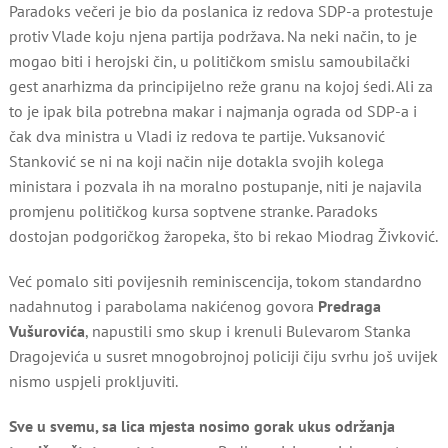
Paradoks večeri je bio da poslanica iz redova SDP-a protestuje
protiv Vlade koju njena partija podržava. Na neki način, to je
mogao biti i herojski čin, u političkom smislu samoubilački
gest anarhizma da principijelno reže granu na kojoj śedi. Ali za
to je ipak bila potrebna makar i najmanja ograda od SDP-a i
čak dva ministra u Vladi iz redova te partije. Vuksanović
Stanković se ni na koji način nije dotakla svojih kolega
ministara i pozvala ih na moralno postupanje, niti je najavila
promjenu političkog kursa soptvene stranke. Paradoks
dostojan podgoričkog žaropeka, što bi rekao Miodrag Živković.
Već pomalo siti povijesnih reminiscencija, tokom standardno
nadahnutog i parabolama nakićenog govora
Predraga
Vušurovića
, napustili smo skup i krenuli Bulevarom Stanka
Dragojevića u susret mnogobrojnoj policiji čiju svrhu još uvijek
nismo uspjeli prokljuviti.
Sve u svemu, sa lica mjesta nosimo gorak ukus održanja