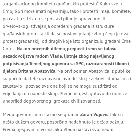
„organizacionog komiteta građanskih protesta“. Kako sve u
Crnoj Gori mora imati hijerarhiju, tako i protesti imaju komitete,
pa čak i uz rizik da se postavi pitanje opravdanosti
orvelovskog izdvajanja određenih građana iz strukture
građanskih protesta. Ili da se postavi pitanje zbog čega je ovaj
protest građanskiji od drugih koje isto organizuju građani Crne
Gore…
Nakon početnih dilema, prepustili smo se talasu
nezadovoljstva radom Vlade, ljutnje zbog najavljenog
potpisivanja Temeljnog ugovora sa SPC, razočaranosti likom i
djelom Dritana Abazovića.
Na prvi pomen Abazovića iz publike
su počele da lete raznovrsne uvrede, što je Zeković domaćinski
zaustavio i pozvao sve one koji se ne mogu suzdržati od
vrijeđanja da napuste skup. Plemenit gest, gotovo do granice
unaprijed dogovorenog igrokaza civilizovanosti.
Među govornicima istakao se glumac
Zoran Vujović
. Iako u
nešto dužem govoru, pozorišno nadahnuto je držao pažnju.
Prema njegovim riječima, ako Vlada nastavi svoj naum