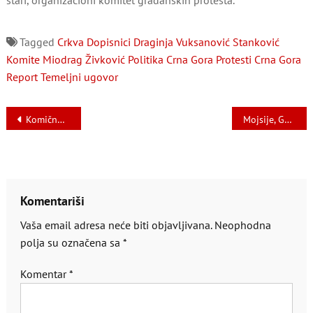
stari, organizacioni komitet građanskih protesta.
Tagged
Crkva
Dopisnici
Draginja Vuksanović Stanković
Komite
Miodrag Živković
Politika Crna Gora
Protesti Crna Gora
Report
Temeljni ugovor
Navigacija
Komično društvo
Mojsije, Gaus, tri ICT-a i Granski kolektivni ugovor za oblast prosvjete
članaka
Komentariši
Vaša email adresa neće biti objavljivana.
Neophodna
polja su označena sa
*
Komentar
*