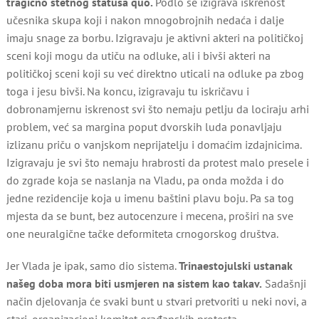
tragično štetnog statusa quo.
Podlo se izigrava iskrenost
učesnika skupa koji i nakon mnogobrojnih nedaća i dalje
imaju snage za borbu. Izigravaju je aktivni akteri na političkoj
sceni koji mogu da utiču na odluke, ali i bivši akteri na
političkoj sceni koji su već direktno uticali na odluke pa zbog
toga i jesu bivši. Na koncu, izigravaju tu iskričavu i
dobronamjernu iskrenost svi što nemaju petlju da lociraju arhi
problem, već sa margina poput dvorskih luda ponavljaju
izlizanu priču o vanjskom neprijatelju i domaćim izdajnicima.
Izigravaju je svi što nemaju hrabrosti da protest malo presele i
do zgrade koja se naslanja na Vladu, pa onda možda i do
jedne rezidencije koja u imenu baštini plavu boju. Pa sa tog
mjesta da se bunt, bez autocenzure i mecena, proširi na sve
one neuralgične tačke deformiteta crnogorskog društva.
Jer Vlada je ipak, samo dio sistema.
Trinaestojulski ustanak
našeg doba mora biti usmjeren na sistem kao takav.
Sadašnji
način djelovanja će svaki bunt u stvari pretvoriti u neki novi, a