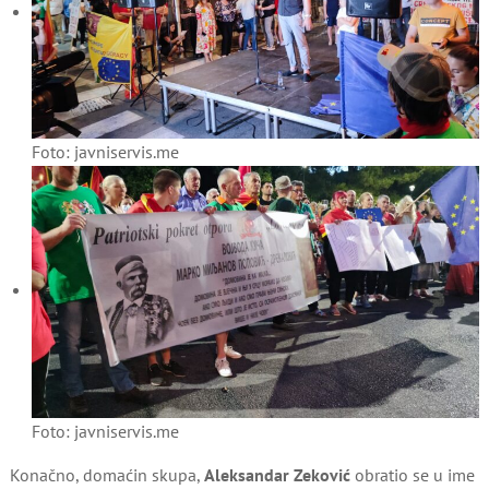
Foto: javniservis.me
Foto: javniservis.me
Konačno, domaćin skupa,
Aleksandar Zeković
obratio se u ime