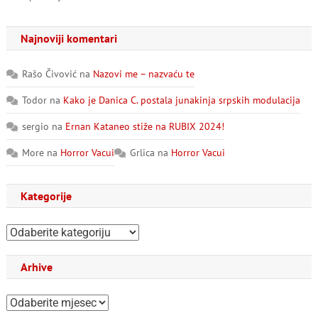
Najnoviji komentari
Rašo Čivović
na
Nazovi me – nazvaću te
Todor
na
Kako je Danica C. postala junakinja srpskih modulacija
sergio
na
Ernan Kataneo stiže na RUBIX 2024!
More
na
Horror Vacui
Grlica
na
Horror Vacui
Kategorije
Kategorije
Arhive
Arhive