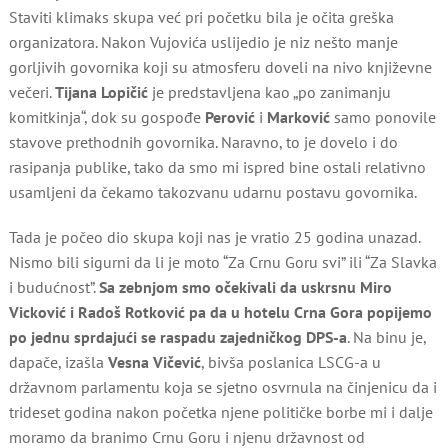
Staviti klimaks skupa već pri početku bila je očita greška
organizatora. Nakon Vujovića uslijedio je niz nešto manje
gorljivih govornika koji su atmosferu doveli na nivo književne
večeri.
Tijana Lopičić
je predstavljena kao „po zanimanju
komitkinja“, dok su gospođe
Perović
i
Marković
samo ponovile
stavove prethodnih govornika. Naravno, to je dovelo i do
rasipanja publike, tako da smo mi ispred bine ostali relativno
usamljeni da čekamo takozvanu udarnu postavu govornika.
Tada je počeo dio skupa koji nas je vratio 25 godina unazad.
Nismo bili sigurni da li je moto “Za Crnu Goru svi” ili “Za Slavka
i budućnost”.
Sa zebnjom smo očekivali da uskrsnu Miro
Vicković i Radoš Rotković pa da u hotelu Crna Gora popijemo
po jednu sprdajući se raspadu zajedničkog DPS-a
. Na binu je,
dapače, izašla
Vesna Vičević
, bivša poslanica LSCG-a u
državnom parlamentu koja se sjetno osvrnula na činjenicu da i
trideset godina nakon početka njene političke borbe mi i dalje
moramo da branimo Crnu Goru i njenu državnost od