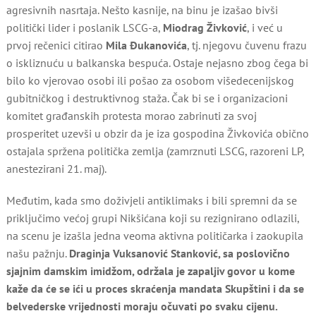
agresivnih nasrtaja. Nešto kasnije, na binu je izašao bivši
politički lider i poslanik LSCG-a,
Miodrag Živković
, i već u
prvoj rečenici citirao
Mila Đukanovića
, tj. njegovu čuvenu frazu
o iskliznuću u balkanska bespuća. Ostaje nejasno zbog čega bi
bilo ko vjerovao osobi ili pošao za osobom višedecenijskog
gubitničkog i destruktivnog staža. Čak bi se i organizacioni
komitet građanskih protesta morao zabrinuti za svoj
prosperitet uzevši u obzir da je iza gospodina Živkovića obično
ostajala spržena politička zemlja (zamrznuti LSCG, razoreni LP,
anestezirani 21. maj).
Međutim, kada smo doživjeli antiklimaks i bili spremni da se
priključimo većoj grupi Nikšićana koji su rezignirano odlazili,
na scenu je izašla jedna veoma aktivna političarka i zaokupila
našu pažnju.
Draginja Vuksanović Stanković, sa poslovično
sjajnim damskim imidžom, održala je zapaljiv govor u kome
kaže da će se ići u proces skraćenja mandata Skupštini i da se
belvederske vrijednosti moraju očuvati po svaku cijenu.