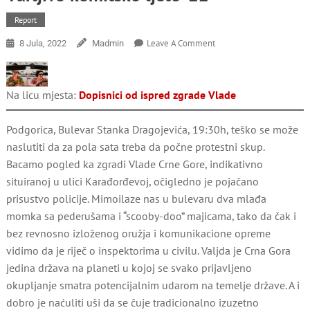
Report
On
Leave A Comment
8 Jula, 2022
Madmin
Varljivo
Komitsko
Ljeto
Na licu mjesta:
Dopisnici od ispred zgrade Vlade
‘22
Podgorica, Bulevar Stanka Dragojevića, 19:30h, teško se može
naslutiti da za pola sata treba da počne protestni skup.
Bacamo pogled ka zgradi Vlade Crne Gore, indikativno
situiranoj u ulici Karađorđevoj, očigledno je pojačano
prisustvo policije. Mimoilaze nas u bulevaru dva mlađa
momka sa pederušama i “scooby-doo” majicama, tako da čak i
bez revnosno izloženog oružja i komunikacione opreme
vidimo da je riječ o inspektorima u civilu. Valjda je Crna Gora
jedina država na planeti u kojoj se svako prijavljeno
okupljanje smatra potencijalnim udarom na temelje države. A i
dobro je naćuliti uši da se čuje tradicionalno izuzetno