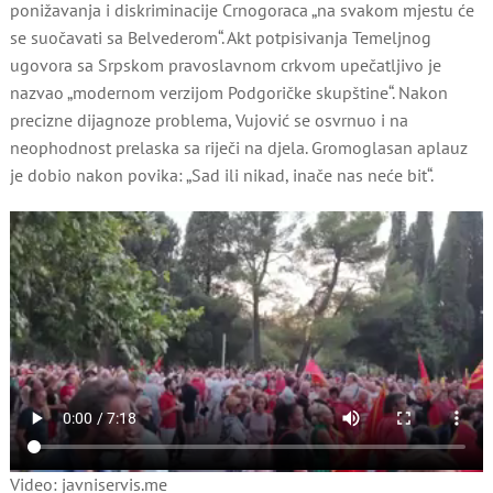
ponižavanja i diskriminacije Crnogoraca „na svakom mjestu će
se suočavati sa Belvederom“. Akt potpisivanja Temeljnog
ugovora sa Srpskom pravoslavnom crkvom upečatljivo je
nazvao „modernom verzijom Podgoričke skupštine“. Nakon
precizne dijagnoze problema, Vujović se osvrnuo i na
neophodnost prelaska sa riječi na djela. Gromoglasan aplauz
je dobio nakon povika: „Sad ili nikad, inače nas neće bit“.
Video: javniservis.me