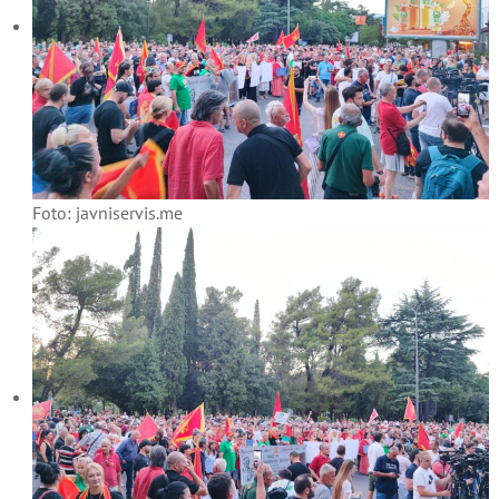
Foto: javniservis.me